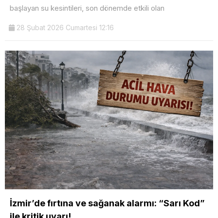
başlayan su kesintileri, son dönemde etkili olan
28 Şubat 2026 Cumartesi 12:16
İzmir’de fırtına ve sağanak alarmı: “Sarı Kod”
ile kritik uyarı!