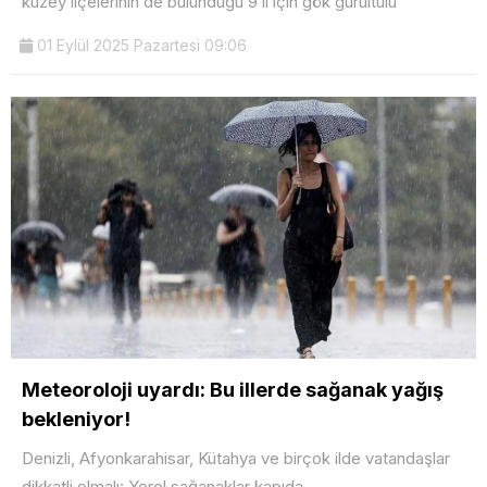
kuzey ilçelerinin de bulunduğu 9 il için gök gürültülü
01 Eylül 2025 Pazartesi 09:06
Meteoroloji uyardı: Bu illerde sağanak yağış
bekleniyor!
Denizli, Afyonkarahisar, Kütahya ve birçok ilde vatandaşlar
dikkatli olmalı: Yerel sağanaklar kapıda.