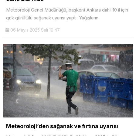
Meteoroloji Genel Müdürlüğü, başkent Ankara dahil 10 il için
gök gürültülü sağanak uyarısı yaptı. Yağışların
06 Mayıs 2025 Salı 10:47
Meteoroloji’den sağanak ve fırtına uyarısı