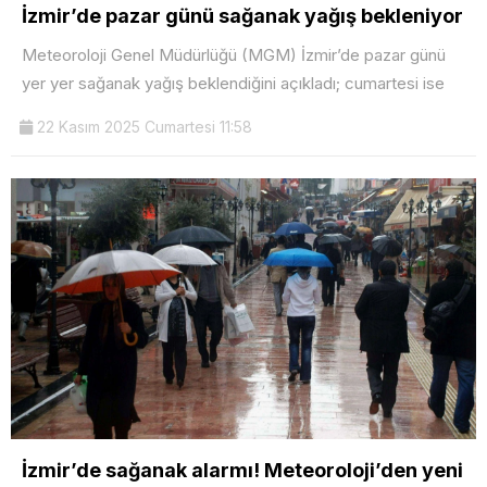
İzmir’de pazar günü sağanak yağış bekleniyor
Meteoroloji Genel Müdürlüğü (MGM) İzmir’de pazar günü
yer yer sağanak yağış beklendiğini açıkladı; cumartesi ise
22 Kasım 2025 Cumartesi 11:58
İzmir’de sağanak alarmı! Meteoroloji’den yeni