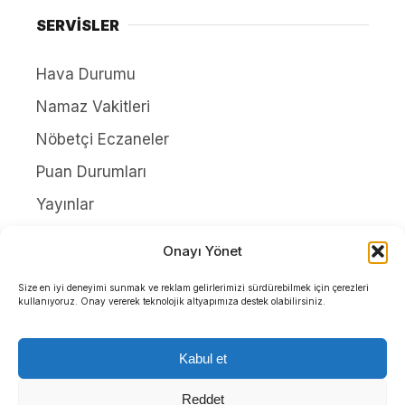
SERVİSLER
Hava Durumu
Namaz Vakitleri
Nöbetçi Eczaneler
Puan Durumları
Yayınlar
HAKKIMIZDA
Onayı Yönet
İletişim
Size en iyi deneyimi sunmak ve reklam gelirlerimizi sürdürebilmek için çerezleri
kullanıyoruz. Onay vererek teknolojik altyapımıza destek olabilirsiniz.
Künye
Yazarlar
Kabul et
Gizlilik Politikası
Reddet