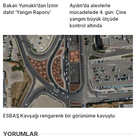
Bakan Yumaklı’dan İzmir
Aydın’da alevlerle
dahil ‘Yangın Raporu’
mücadelede 4. gün: Çine
yangını büyük ölçüde
kontrol altında
ESBAŞ Kavşağı rengarenk bir görünüme kavuştu
YORUMLAR