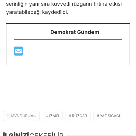
serinliğin yanı sıra kuvvetli rüzgarın fırtına etkisi
yaratabileceği kaydedildi.
Demokrat Gündem
HAVA DURUMU
IZMIR
RÜZGAR
YAZ SICAĞI
İLGİNİZİ
ÇEKEBİLİR