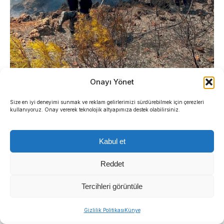
Onayı Yönet
Size en iyi deneyimi sunmak ve reklam gelirlerimizi sürdürebilmek için çerezleri
kullanıyoruz. Onay vererek teknolojik altyapımıza destek olabilirsiniz.
Kabul et
Reddet
SAHADA GÜÇLÜ
Tercihleri görüntüle
KOORDİNASYON VE HIZLI
Gizlilik Politikası
Künye
MÜDAHALE