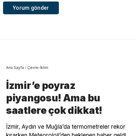
Ana Sayfa
›
Çevre-İklim
İzmir’e poyraz
piyangosu! Ama bu
saatlere çok dikkat!
İzmir, Aydın ve Muğla’da termometreler rekor
kırarken Meteoroloji’den beklenen haber geldi.