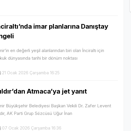
nciraltı’nda imar planlarına Danıştay
ngeli
mir’in en değerli yeşil alanlarından biri olan İnciraltı için
kuk dünyasında tarihi bir dönüm noktası
21 Ocak 2026 Çarşamba 16:25
ıldır’dan Atmaca’ya jet yanıt
mir Büyükşehir Belediyesi Başkan Vekili Dr. Zafer Levent
ldır, AK Parti Grup Sözcüsü Uğur İnan
07 Ocak 2026 Çarşamba 16:36