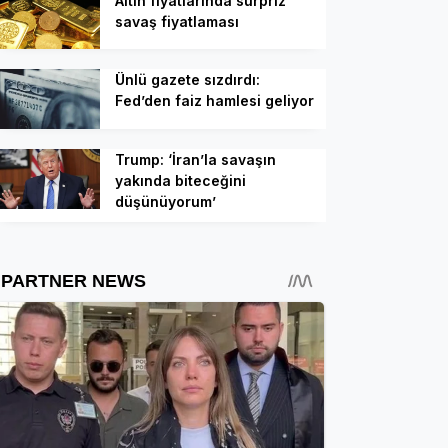
Altın fiyatlarında sürpriz
savaş fiyatlaması
Ünlü gazete sızdırdı:
Fed’den faiz hamlesi geliyor
Trump: ‘İran’la savaşın
yakında biteceğini
düşünüyorum’