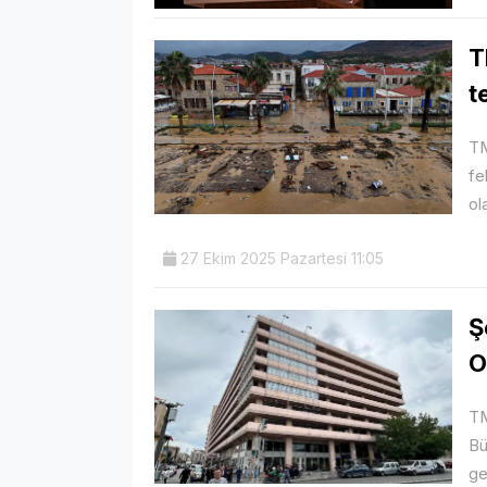
T
t
TM
fe
ol
27 Ekim 2025 Pazartesi 11:05
Ş
O
TM
Bü
ge