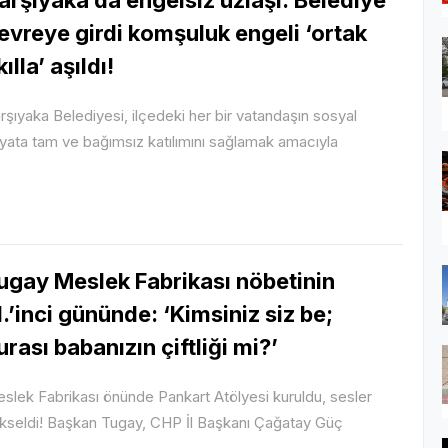
evreye girdi komşuluk engeli ‘ortak
kılla’ aşıldı!
rşıyaka Belediyesi, ilçedeki her bir vatandaşın sosyal
yata tam ve bağımsız katılımını sağlamak amacıyla
ugay Meslek Fabrikası nöbetinin
1.’inci gününde: ‘Kimsiniz siz be;
urası babanızın çiftliği mi?’
slek Fabrikası önünde Pankart Atölyesi kuruldu, sesler
kseldi! Başkan Tugay, CHP İl Başkanı Çağatay Güç