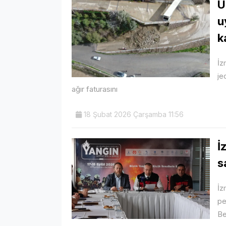
U
u
k
İz
je
ağır faturasını
18 Şubat 2026 Çarşamba 11:56
İ
s
İz
pe
Be