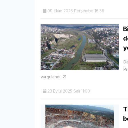
09 Ekim 2025 Perşembe 16:58
B
d
y
Da
Pr
vurgulandı. 21
23 Eylül 2025 Salı 11:00
T
b