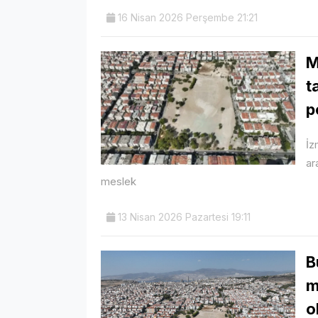
16 Nisan 2026 Perşembe 21:21
M
t
p
İz
ar
meslek
13 Nisan 2026 Pazartesi 19:11
B
m
o