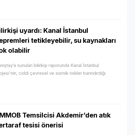
ilirkişi uyardı: Kanal İstanbul
epremleri tetikleyebilir, su kaynakları
ok olabilir
nıştay’a sunulan bilirkişi raporunda Kanal İstanbul
ojesi'nin, ciddi çevresel ve sismik riskler barındırdığı
MMOB Temsilcisi Akdemir’den atık
ertaraf tesisi önerisi