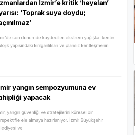
zmanlardan İzmir’e kritik ‘heyelan’
yarısı: ‘Toprak suya doydu;
açınılmaz’
mir’de son dönemde kaydedilen ekstrem yağışlar, kentin
olojik yapısındaki kırılganlıkları ve plansız kentleşmenin
zmir yangın sempozyumuna ev
ahipliği yapacak
mir, yangın güvenliği ve stratejilerini küresel bir
rspektifle ele almaya hazırlanıyor. İzmir Büyükşehir
lediyesi ve