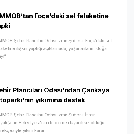
MMOB’tan Foça’daki sel felaketine
epki
MOB Şehir Plancıları Odası İzmir Şubesi, Foça’daki sel
laketine ilişkin yaptığı açıklamada, yaşananların “doğa
ayı”
ehir Plancıları Odası’ndan Çankaya
toparkı’nın yıkımına destek
MOB Şehir Plancıları Odası İzmir Şubesi, İzmir
yükşehir Belediyesi'nin depreme dayanıksız olduğu
rekçesiyle yıkım kararı