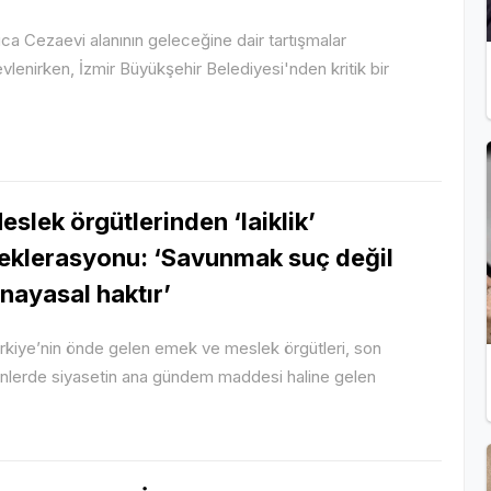
ca Cezaevi alanının geleceğine dair tartışmalar
evlenirken, İzmir Büyükşehir Belediyesi'nden kritik bir
eslek örgütlerinden ‘laiklik’
eklerasyonu: ‘Savunmak suç değil
nayasal haktır’
rkiye’nin önde gelen emek ve meslek örgütleri, son
nlerde siyasetin ana gündem maddesi haline gelen