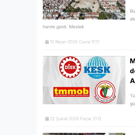
Bu
al
hamle geldi. Meslek
10 Nisan 2026 Cuma 11:17
M
d
A
Tü
gü
22 Şubat 2026 Pazar 21:12