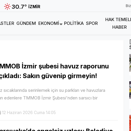
30.7
°
Biz
İZMIR
HAK TEMEL
STLER
GÜNDEM
EKONOMI
POLITIKA
SPOR
HABER
MMOB İzmir şubesi havuz raporunu
çıkladı: Sakın güvenip girmeyin!
z sıcaklarında serinlemek için su parkları ve havuzlara
ın edenlere TMMOB İzmir Şubesi'nden sarsıcı bir
12 Haziran 2026 Cuma 14:05
arşıyaka’da engelsiz uzlaşı: Belediye