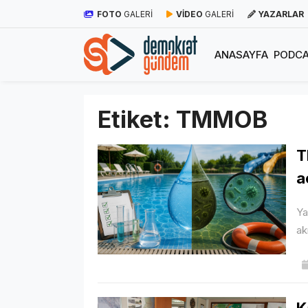
FOTO
GALERİ
VİDEO
GALERİ
YAZARLAR
ANASAYFA
PODCA
Etiket:
TMMOB
T
a
Ya
ak
K