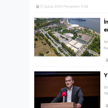
12 Şubat 2026 Perşembe 11:48
İ
e
İz
hu
Y
İz
Yı