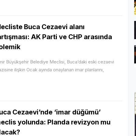
ecliste Buca Cezaevi alanı
artışması: AK Parti ve CHP arasında
olemik
mir Büyükşehir Belediye Meclisi, Buca’daki eski cezaevi
azisine ilişkin Ocak ayında onaylanan imar planlarını,
uca Cezaevi’nde ‘imar düğümü’
eclis yolunda: Planda revizyon mu
lacak?