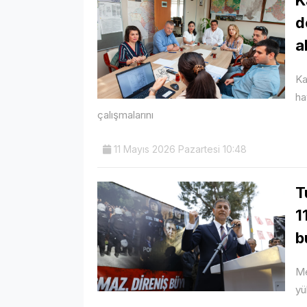
d
a
Ka
ha
çalışmalarını
11 Mayıs 2026 Pazartesi 10:48
T
1
b
Me
yü