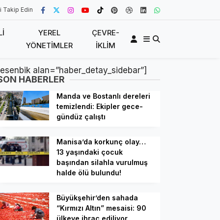
i Takip Edin
LI
YEREL
ÇEVRE-
YÖNETIMLER
İKLIM
[esenbik alan=”haber_detay_sidebar”]
SON HABERLER
Manda ve Bostanlı dereleri
temizlendi: Ekipler gece-
gündüz çalıştı
Manisa’da korkunç olay…
13 yaşındaki çocuk
başından silahla vurulmuş
halde ölü bulundu!
Büyükşehir’den sahada
“Kırmızı Altın” mesaisi: 90
ülkeye ihraç ediliyor