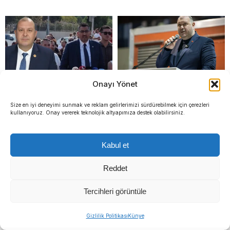
Onayı Yönet
İlkay Çiçek’in avukatından:
İlkay Çiçek’ten suç
Size en iyi deneyimi sunmak ve reklam gelirlerimizi sürdürebilmek için çerezleri
“Sızdırılan yazışmalar
duyurusu: Yapay zekalı
kullanıyoruz. Onay vererek teknolojik altyapımıza destek olabilirsiniz.
kurgusal ve dijital montaj”
şantaj ve itibar suikastı
iddiası
Kabul et
Reddet
Tercihleri görüntüle
Gizlilik Politikası
Künye