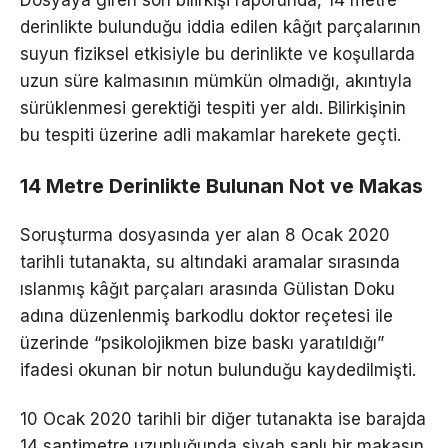
Dosyaya giren son bilirkişi raporunda, 14 metre
derinlikte bulunduğu iddia edilen kâğıt parçalarının
suyun fiziksel etkisiyle bu derinlikte ve koşullarda
uzun süre kalmasının mümkün olmadığı, akıntıyla
sürüklenmesi gerektiği tespiti yer aldı. Bilirkişinin
bu tespiti üzerine adli makamlar harekete geçti.
14 Metre Derinlikte Bulunan Not ve Makas
Soruşturma dosyasında yer alan 8 Ocak 2020
tarihli tutanakta, su altındaki aramalar sırasında
ıslanmış kâğıt parçaları arasında Gülistan Doku
adına düzenlenmiş barkodlu doktor reçetesi ile
üzerinde “psikolojikmen bize baskı yaratıldığı”
ifadesi okunan bir notun bulunduğu kaydedilmişti.
10 Ocak 2020 tarihli bir diğer tutanakta ise barajda
14 santimetre uzunluğunda siyah saplı bir makasın