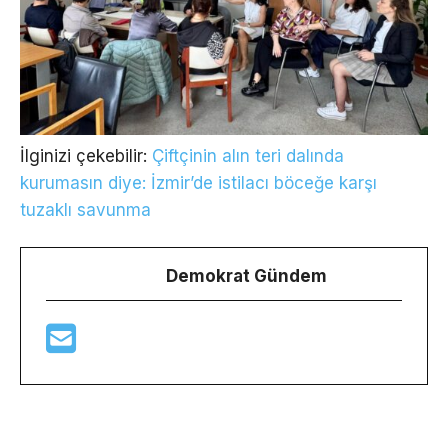
İlginizi çekebilir:
Çiftçinin alın teri dalında
kurumasın diye: İzmir’de istilacı böceğe karşı
tuzaklı savunma
Demokrat Gündem