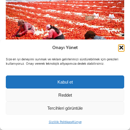
Onayı Yönet
Size en iyi deneyimi sunmak ve reklam gelirlerimizi sürdürebilmek için çerezleri
kullanıyoruz. Onay vererek teknolojik altyapımıza destek olabilirsiniz.
Torbalı’da binbir emekle kurutulan domatesler
Kabul et
Amerika’dan İtalya’ya 90’ın üzerinde ülkeye ihraç
Reddet
ediliyor.
Tercihleri görüntüle
Gizlilik Politikası
Künye