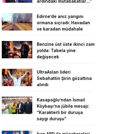
ardındaki mutabakatlar…”
Edirne’de anız yangını
ormana sıçradı: Havadan
ve karadan müdahale
Benzine üst üste ikinci zam
yolda: Tabela yine
değişecek
UltraAslan lideri
Sebahattin Şirin gözaltına
alındı
Kasapoğlu’ndan İsmail
Köybaşı’na jübile mesajı:
“Karakterli bir duruşa
saygı duruşu”
İran ABD ile müzakereleri