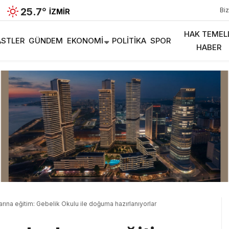
25.7
°
Biz
İZMIR
HAK TEMEL
STLER
GÜNDEM
EKONOMI
POLITIKA
SPOR
HABER
rına eğitim: Gebelik Okulu ile doğuma hazırlanıyorlar