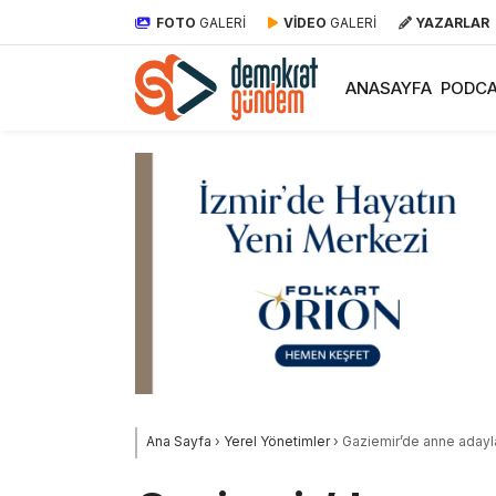
FOTO
GALERİ
VİDEO
GALERİ
YAZARLAR
ANASAYFA
PODCA
Ana Sayfa
›
Yerel Yönetimler
›
Gaziemir’de anne adayla