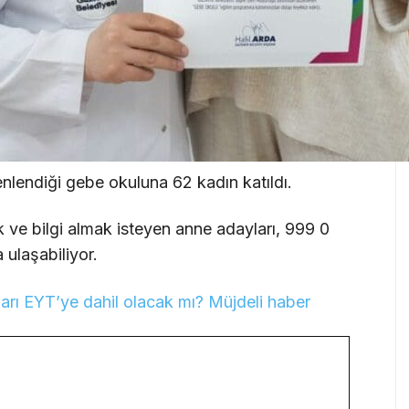
nlendiği gebe okuluna 62 kadın katıldı.
ve bilgi almak isteyen anne adayları, 999 0
 ulaşabiliyor.
ları EYT’ye dahil olacak mı? Müjdeli haber