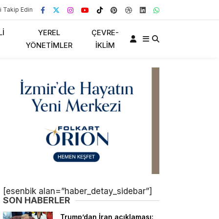
i Takip Edin
LI
YEREL
ÇEVRE-
YÖNETIMLER
İKLIM
[esenbik alan=”haber_detay_sidebar”]
SON HABERLER
Trump’dan İran açıklaması: