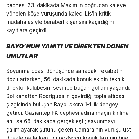
cephesi 33. dakikada Maxim’in doğrudan kaleye
yönelen köşe vuruşunda kaleci Lis’in kritik
müdahalesiyle beraberlik şansını kaçırdığını
kayıtlara geçirdi.
BAYO’NUN YANITI VE DİREKTEN DÖNEN
UMUTLAR
Soyunma odası dönüşünde sahadaki rekabetin
dozu artarken, 56. dakikada konuk ekibin teknik
direktör kulübesini sevince boğan gol anı yaşandı.
Sol kanattan Rodrigues’in çevirdiği topla altıpas
çizgisinde buluşan Bayo, skora 1-1’lik dengeyi
getirdi. Gaziantep FK cephesi adına maçın kırılma
anı ise 66. dakikada gerçekleşti; savunmayı
çalımlayarak şutunu çeken Camara’nın vuruşu üst
direkte patlarken, bu pozisyon konuk takımın öne