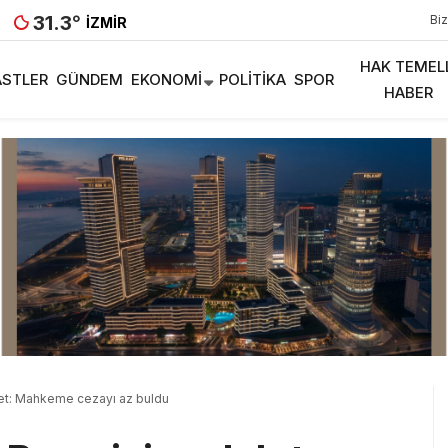
31.3
°
Biz
İZMIR
HAK TEMEL
STLER
GÜNDEM
EKONOMI
POLITIKA
SPOR
HABER
alet: Mahkeme cezayı az buldu