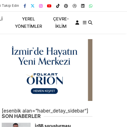
i Takip Edin
LI
YEREL
ÇEVRE-
YÖNETIMLER
İKLIM
[esenbik alan=”haber_detay_sidebar”]
SON HABERLER
İzBB soruşturması