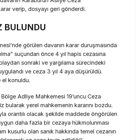
 davanın Karaburun Asliye Ceza
rar verip, dosyayı geri gönderdi.
İZ BULUNDU
esi’nde görülen davanın karar duruşmasında
 olma” suçundan önce 4 yıl hapis cezasına
, olaydan sonraki ve yargılama sürecindeki
 uygulandı ve ceza 3 yıl 4 aya düşürüldü.
e el konuldu.
mir Bölge Adliye Mahkemesi 19’uncu Ceza
siz bularak yerel mahkemenin kararını bozdu.
ığıyla orantılı olacak şekilde maddede öngörülen
e uygun daha fazla bir cezaya hükmolunması
 tam kusurlu olan sanık hakkında temel cezanın