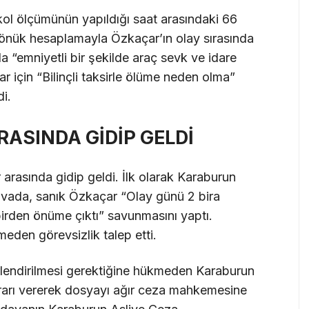
kol ölçümünün yapıldığı saat arasındaki 66
 dönük hesaplamayla Özkaçar’ın olay sırasında
a “emniyetli bir şekilde araç sevk ve idare
r için “Bilinçli taksirle ölüme neden olma”
i.
ASINDA GİDİP GELDİ
rasında gidip geldi. İlk olarak Karaburun
vada, sanık Özkaçar “Olay günü 2 bira
birden önüme çıktı” savunmasını yaptı.
eden görevsizlik talep etti.
lendirilmesi gerektiğine hükmeden Karaburun
rarı vererek dosyayı ağır ceza mahkemesine