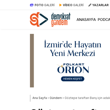
FOTO
GALERİ
VİDEO
GALERİ
YAZARLAR
ANASAYFA
PODCA
Ana Sayfa
›
Gündem
›
Göztepe taraftarı Barış için ad