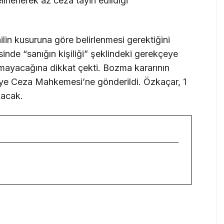
lirlenerek az ceza tayin edildiği”
ailin kusuruna göre belirlenmesi gerektiğini
sinde “sanığın kişiliği” şeklindeki gerekçeye
mayacağına dikkat çekti. Bozma kararının
ye Ceza Mahkemesi’ne gönderildi. Özkaçar, 1
kacak.