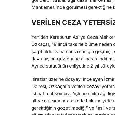
gönderdi. Ancak ağır ceza mahkemesi,
Mahkemesi’nde görülmesi gerektiğine ka
VERİLEN CEZA YETERS
Yeniden Karaburun Asliye Ceza Mahkem
Özkaçar, “Bilinçli taksirle ölüme neden
çarptırıldı. Daha sonra sanığın geçmişi
davranışları göz önüne alınarak indirim
Ayrıca sürücünün ehliyetine 2 yıl süreyl
İtirazlar üzerine dosyayı inceleyen İz
Dairesi, Özkaçar’a verilen cezayı yeter
İstinaf mahkemesi, “işlenen fiilin ağırl
alt ve üst sınırlar arasında hakkaniyet
gerektiğinin gözetilmediği” ve “asli ve