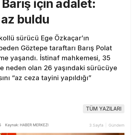
Barış için adalet:
az buldu
lkollü sürücü Ege Özkaçar’ın
eden Göztepe taraftarı Barış Polat
me yaşandı. İstinaf mahkemesi, 35
ne neden olan 26 yaşındaki sürücüye
sını “az ceza tayini yapıldığı”
TÜM YAZILARI
5
Kaynak: HABER MERKEZI
3.Sayfa
Gündem