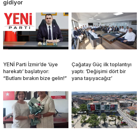
gidiyor
YENİ Parti İzmir’de ‘üye
Çağatay Güç ilk toplantıyı
harekatı’ başlatıyor:
yaptı: ‘Değişimi dört bir
“Butlanı bırakın bize gelin!”
yana taşıyacağız’