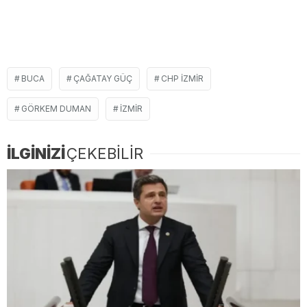
BUCA
ÇAĞATAY GÜÇ
CHP IZMIR
GÖRKEM DUMAN
IZMIR
İLGİNİZİ
ÇEKEBİLİR