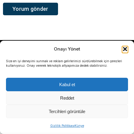
Onayı Yönet
Sosyal medya hesaplarımızı keşfedin
Size en iyi deneyimi sunmak ve reklam gelirlerimizi sürdürebilmek için çerezleri
kullanıyoruz. Onay vererek teknolojik altyapımıza destek olabilirsiniz.
Kabul et
KATEGORİLER
Reddet
Gündem
Tercihleri görüntüle
Yerel Yönetimler
Gizlilik Politikası
Künye
Politika