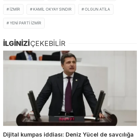
IZMIR
KAMIL OKYAY SINDIR
OLGUN ATILA
YENI PARTI IZMIR
İLGİNİZİ
ÇEKEBİLİR
Dijital kumpas iddiası: Deniz Yücel de savcılığa