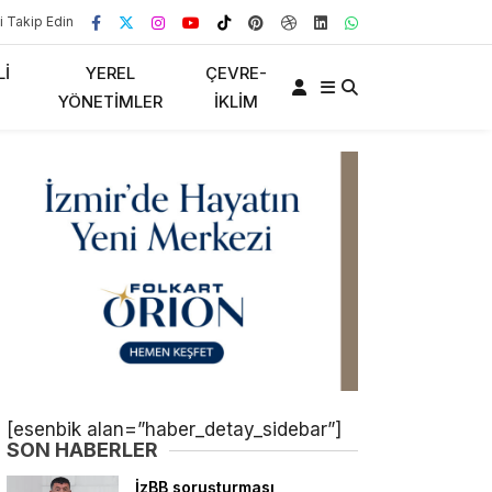
i Takip Edin
LI
YEREL
ÇEVRE-
YÖNETIMLER
İKLIM
[esenbik alan=”haber_detay_sidebar”]
SON HABERLER
İzBB soruşturması