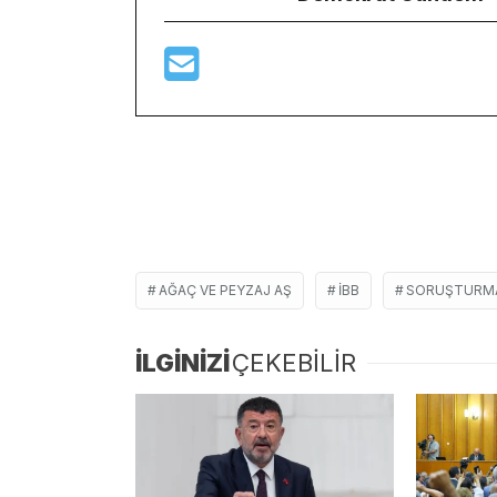
AĞAÇ VE PEYZAJ AŞ
IBB
SORUŞTURM
İLGİNİZİ
ÇEKEBİLİR