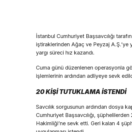
İstanbul Cumhuriyet Başsavcılığı tarafı
iştiraklerinden Ağaç ve Peyzaj A.Ş.’ye 
yargı süreci hız kazandı.
Cuma günü düzenlenen operasyonla göza
işlemlerinin ardından adliyeye sevk edild
20 KİŞİ TUTUKLAMA İSTENDİ
Savcılık sorgusunun ardından dosya kaps
Cumhuriyet Başsavcılığı, şüphelilerden 
Hakimliği’ne sevk etti. Geri kalan 4 şüp
uygulanması istendi.