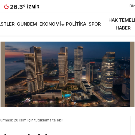
26.3
°
Biz
İZMIR
HAK TEMEL
STLER
GÜNDEM
EKONOMI
POLITIKA
SPOR
HABER
turması: 20 isim için tutuklama talebi!