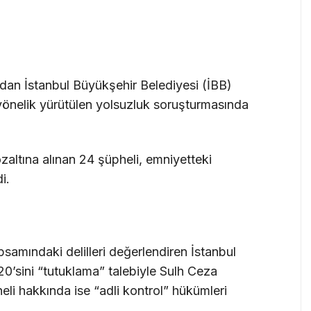
ndan İstanbul Büyükşehir Belediyesi (İBB)
yönelik yürütülen yolsuzluk soruşturmasında
ltına alınan 24 şüpheli, emniyetteki
i.
amındaki delilleri değerlendiren İstanbul
20’sini “tutuklama” talebiyle Sulh Ceza
heli hakkında ise “adli kontrol” hükümleri