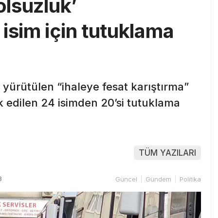
olsuzluk’
isim için tutuklama
 yürütülen “ihaleye fesat karıştırma”
 edilen 24 isimden 20’si tutuklama
TÜM YAZILARI
3
Güncel
Gündem
Politika