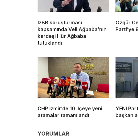
İzBB soruşturması
Özgür Cey
kapsamında Veli Ağbaba’nın
Parti’ye 
kardeşi Hür Ağbaba
tutuklandı
CHP İzmir’de 10 ilçeye yeni
YENİ Part
atamalar tamamlandı
başkanlar
YORUMLAR