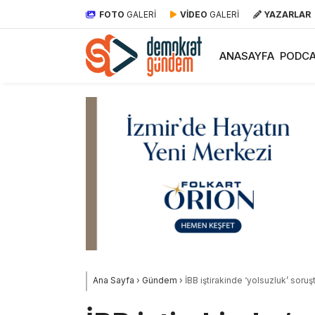
FOTO
GALERİ
VİDEO
GALERİ
YAZARLAR
ANASAYFA
PODCA
Ana Sayfa
›
Gündem
›
İBB iştirakinde ‘yolsuzluk’ soruş