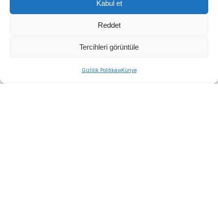
Kabul et
Reddet
Tercihleri görüntüle
Gizlilik Politikası
Künye
Yükseköğretim Kanunu ve Bazı Kanunlarda
Değişiklik Yapılmasına Dair Kanun’un Resmi
Gazete’de yayımlanıp yürürlüğe girmesiyle birlikte
binlerce öğrenciyi ilgilendiren öğrenci affı resmiyet
kazandı. Geçici düzenlemeyle, kendi isteğiyle
kaydını sildirenler de dahil olmak üzere
üniversitelerle ilişiği kesilen veya bir programı
kazanmasına rağmen kayıt yaptırmayan adaylara
eğitimlerine geri dönme imkanı tanındı. Hak
kazanan öğrenciler, 2026-2027 eğitim-öğretim