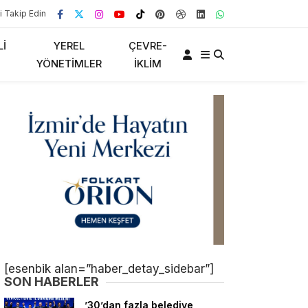
i Takip Edin
LI
YEREL
ÇEVRE-
YÖNETIMLER
İKLIM
[esenbik alan=”haber_detay_sidebar”]
SON HABERLER
’30’dan fazla belediye