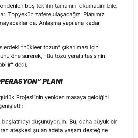
 Gönderilen boş teklifin tamamını okumadım bile.
lar. Topyekün zafere ulaşacağız. Planımız
olmayacaklar da. Anlaşma yapılana kadar
slerdeki “nükleer tozun” çıkarılması için
ğunu öne sürerek, “Bu tozu yeraltı tesisinin
ilir” dedi.
OPERASYON” PLANI
ürlük Projesi”nin yeniden masaya geldiğini
enişletti:
n başlatmayı düşünüyorum. Bu, daha büyük bir
 İran ateşkesi şu an adeta yaşam desteğine