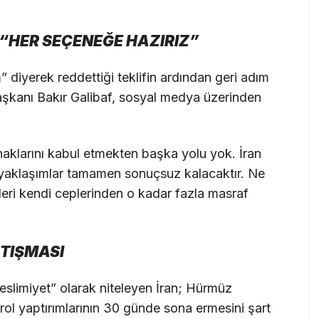
 “HER SEÇENEĞE HAZIRIZ”
diyerek reddettiği teklifin ardından geri adım
aşkanı Bakır Galibaf, sosyal medya üzerinden
haklarını kabul etmekten başka yolu yok. İran
m yaklaşımlar tamamen sonuçsuz kalacaktır. Ne
leri kendi ceplerinden o kadar fazla masraf
TIŞMASI
slimiyet” olarak niteleyen İran; Hürmüz
ol yaptırımlarının 30 günde sona ermesini şart