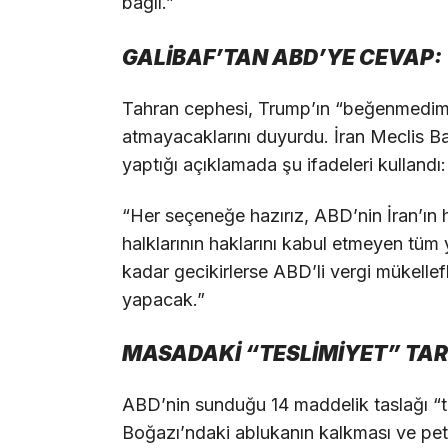
bağlı.”
GALİBAF’TAN ABD’YE CEVAP:
Tahran cephesi, Trump’ın “beğenmedim” 
atmayacaklarını duyurdu. İran Meclis B
yaptığı açıklamada şu ifadeleri kullandı:
“Her seçeneğe hazırız, ABD’nin İran’ın 
halklarının haklarını kabul etmeyen tü
kadar gecikirlerse ABD’li vergi mükellef
yapacak.”
MASADAKİ “TESLİMİYET” TAR
ABD’nin sunduğu 14 maddelik taslağı “te
Boğazı’ndaki ablukanın kalkması ve petr