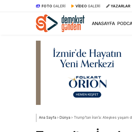
FOTO
GALERİ
VİDEO
GALERİ
YAZARLAR
ANASAYFA
PODCA
Ana Sayfa
›
Dünya
›
Trump’tan İran’a: Ateşkes yaşam d