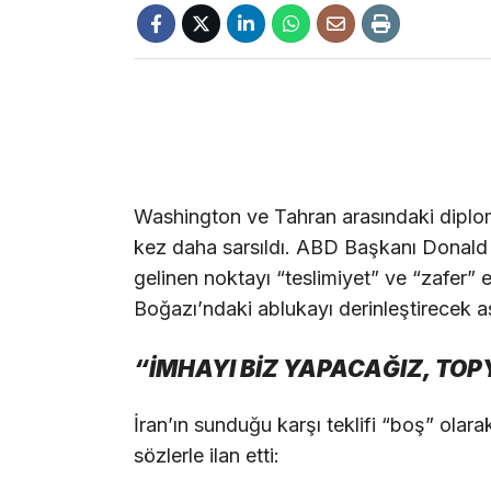
Washington ve Tahran arasındaki diplomat
kez daha sarsıldı. ABD Başkanı Donald 
gelinen noktayı “teslimiyet” ve “zafer”
Boğazı’ndaki ablukayı derinleştirecek ask
“İMHAYI BİZ YAPACAĞIZ, TO
İran’ın sunduğu karşı teklifi “boş” olarak
sözlerle ilan etti: