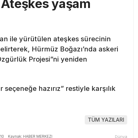
: Ateşkes yaşam
n ile yürütülen ateşkes sürecinin
elirterek, Hürmüz Boğazı’nda askeri
Özgürlük Projesi”ni yeniden
 seçeneğe hazırız” restiyle karşılık
TÜM YAZILARI
:10
Kaynak: HABER MERKEZI
Dünya