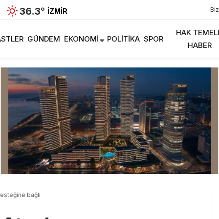
36.3
°
Biz
İZMIR
HAK TEMEL
STLER
GÜNDEM
EKONOMI
POLITIKA
SPOR
HABER
esteğine bağlı