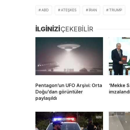
ABD
ATEŞKES
IRAN
TRUMP
İLGİNİZİ
ÇEKEBİLİR
Pentagon’un UFO Arşivi: Orta
‘Mekke S
Doğu’dan görüntüler
imzaland
paylaşıldı