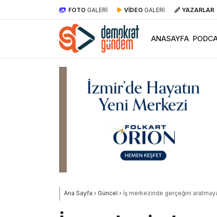
FOTO
GALERİ
VİDEO
GALERİ
YAZARLAR
ANASAYFA
PODCA
Ana Sayfa
›
Güncel
›
İş merkezinde gerçeğini aratmaya