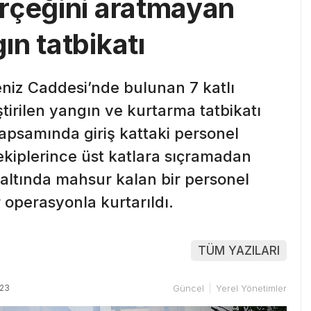
rçeğini aratmayan
n tatbikatı
eniz Caddesi’nde bulunan 7 katlı
tirilen yangın ve kurtarma tatbikatı
apsamında giriş kattaki personel
ekiplerince üst katlara sıçramadan
ltında mahsur kalan bir personel
r operasyonla kurtarıldı.
TÜM YAZILARI
:23
Güncel
Yerel Yönetimler