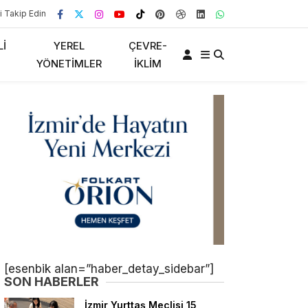
i Takip Edin
LI
YEREL
ÇEVRE-
YÖNETIMLER
İKLIM
[esenbik alan=”haber_detay_sidebar”]
SON HABERLER
İzmir Yurttaş Meclisi 15