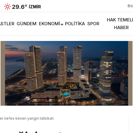
29.6
°
Biz
İZMIR
HAK TEMEL
STLER
GÜNDEM
EKONOMI
POLITIKA
SPOR
HABER
n nefes kesen yangın tatbikatı