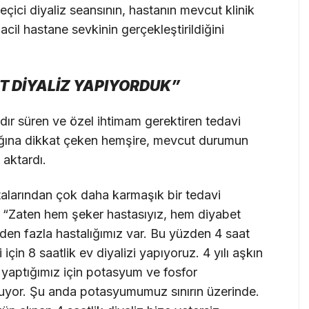
çici diyaliz seansının, hastanın mevcut klinik
il hastane sevkinin gerçekleştirildiğini
AT DİYALİZ YAPIYORDUK”
rdır süren ve özel ihtimam gerektiren tedavi
ığına dikkat çeken hemşire, mevcut durumun
 aktardı.
talarından çok daha karmaşık bir tedavi
, “Zaten hem şeker hastasıyız, hem diyabet
rden fazla hastalığımız var. Bu yüzden 4 saat
için 8 saatlik ev diyalizi yapıyoruz. 4 yılı aşkın
i yaptığımız için potasyum ve fosfor
tuluyor. Şu anda potasyumumuz sınırın üzerinde.