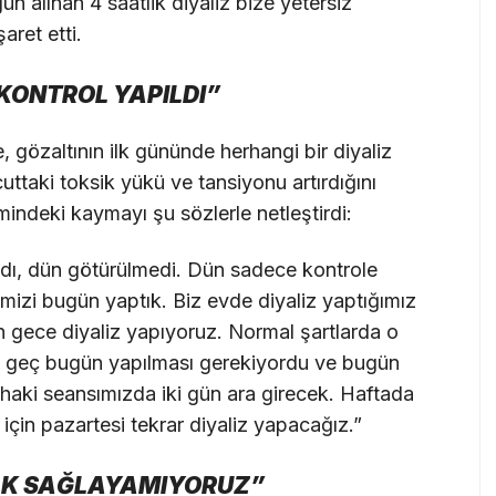
ün alınan 4 saatlik diyaliz bize yetersiz
aret etti.
KONTROL YAPILDI”
, gözaltının ilk gününde herhangi bir diyaliz
ttaki toksik yükü ve tansiyonu artırdığını
mindeki kaymayı şu sözlerle netleştirdi:
adı, dün götürülmedi. Dün sadece kontrole
imizi bugün yaptık. Biz evde diyaliz yaptığımız
gece diyaliz yapıyoruz. Normal şartlarda o
 geç bugün yapılması gerekiyordu ve bugün
 dahaki seansımızda iki gün ara girecek. Haftada
 için pazartesi tekrar diyaliz yapacağız.”
AK SAĞLAYAMIYORUZ”