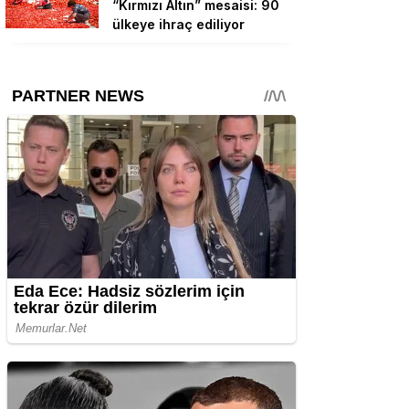
“Kırmızı Altın” mesaisi: 90
ülkeye ihraç ediliyor