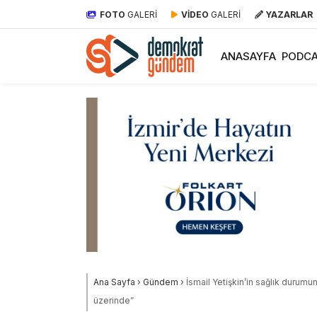
FOTO
GALERİ
VİDEO
GALERİ
YAZARLAR
ANASAYFA
PODCA
Ana Sayfa
›
Gündem
›
İsmail Yetişkin’in sağlık durumuna
üzerinde”