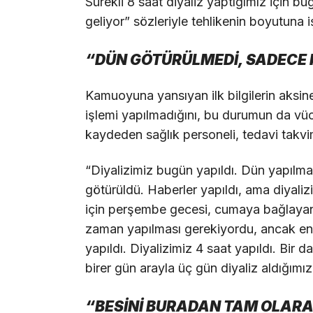
Sürekli 8 saat diyaliz yaptığımız için bug
geliyor” sözleriyle tehlikenin boyutuna iş
“DÜN GÖTÜRÜLMEDİ, SADECE 
Kamuoyuna yansıyan ilk bilgilerin aksine
işlemi yapılmadığını, bu durumun da vücu
kaydeden sağlık personeli, tedavi takvi
“Diyalizimiz bugün yapıldı. Dün yapılm
götürüldü. Haberler yapıldı, ama diyaliz
için perşembe gecesi, cumaya bağlayan 
zaman yapılması gerekiyordu, ancak en
yapıldı. Diyalizimiz 4 saat yapıldı. Bir
birer gün arayla üç gün diyaliz aldığımız
“BESİNİ BURADAN TAM OLAR