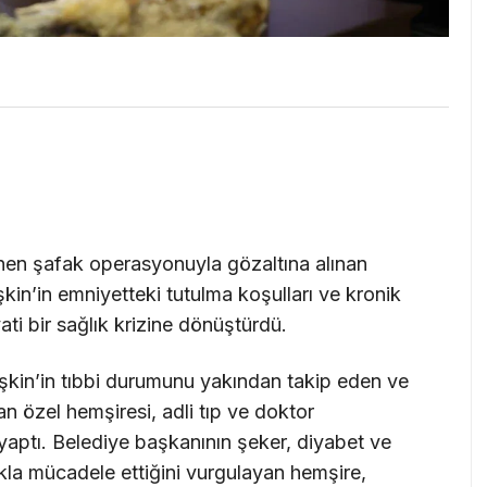
nen şafak operasyonuyla gözaltına alınan
şkin’in emniyetteki tutulma koşulları ve kronik
yati bir sağlık krizine dönüştürdü.
şkin’in tıbbi durumunu yakından takip eden ve
an özel hemşiresi, adli tıp ve doktor
a yaptı. Belediye başkanının şeker, diyabet ve
lıkla mücadele ettiğini vurgulayan hemşire,