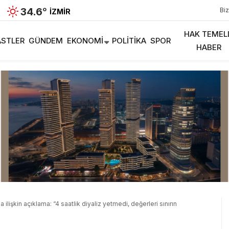
34.6
°
Biz
İZMIR
HAK TEMEL
STLER
GÜNDEM
EKONOMI
POLITIKA
SPOR
HABER
 ilişkin açıklama: “4 saatlik diyaliz yetmedi, değerleri sınırın