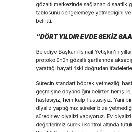
gözaltı merkezinde sağlanan 4 saatlik ge
tablosunu dengelemeye yetmediğini ve ac
belirtti.
“DÖRT YILDIR EVDE SEKİZ SA
Belediye Başkanı İsmail Yetişkin’in yılla
protokolünün gözaltı şartlarında aksad
yarattığı hayati riski doğrudan ifadelerle
Sürecin standart böbrek yetmezliği has
geçmişine dayandığını belirten hemşire
hastasıyız, hem kalp hastasıyız. Yani bi
diyaliz yaptığımız süreler bize yetmediği 
süredir ev diyalizi yapıyoruz. Ev diyaliz
değerlerimiz sürekli kontrol altında tu