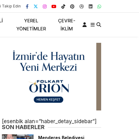
i Takip Edin
LI
YEREL
ÇEVRE-
YÖNETIMLER
İKLIM
[esenbik alan=”haber_detay_sidebar”]
SON HABERLER
Menderes Belediyesi