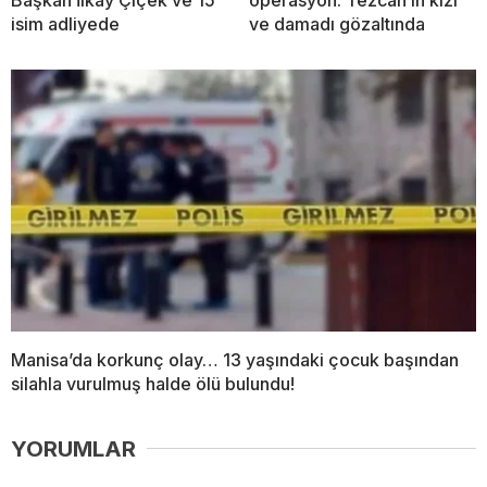
Başkan İlkay Çiçek ve 15
operasyon: Tezcan’ın kızı
isim adliyede
ve damadı gözaltında
Manisa’da korkunç olay… 13 yaşındaki çocuk başından
silahla vurulmuş halde ölü bulundu!
YORUMLAR