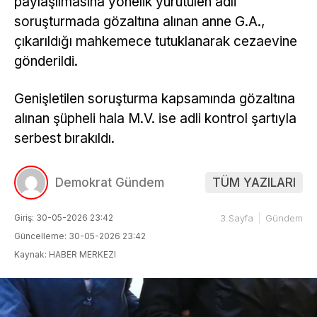
paylaşılmasına yönelik yürütülen adli
soruşturmada gözaltına alınan anne G.A.,
çıkarıldığı mahkemece tutuklanarak cezaevine
gönderildi.
Genişletilen soruşturma kapsamında gözaltına
alınan şüpheli hala M.V. ise adli kontrol şartıyla
serbest bırakıldı.
Demokrat Gündem
TÜM YAZILARI
Giriş: 30-05-2026 23:42
3.Sayfa
Gündem
Güncelleme: 30-05-2026 23:42
Kaynak: HABER MERKEZI