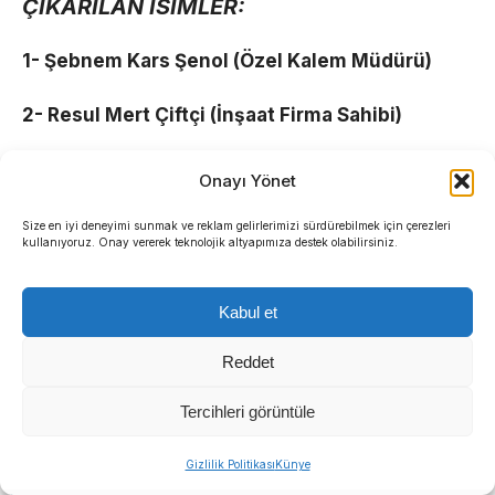
ÇIKARILAN İSİMLER:
1- Şebnem Kars Şenol (Özel Kalem Müdürü)
2- Resul Mert Çiftçi (İnşaat Firma Sahibi)
3- Oğuz Ali Helvacı (İnşaat Firma Sahibi)
Onayı Yönet
4- Umut Yaşar (Avukat)
Size en iyi deneyimi sunmak ve reklam gelirlerimizi sürdürebilmek için çerezleri
kullanıyoruz. Onay vererek teknolojik altyapımıza destek olabilirsiniz.
5- Ertan Can Yazıcı (İş insanı)
Kabul et
6- Oğuzhan Turan (Belediye E. Başkan
Yardımcısı)
Reddet
Tercihleri görüntüle
7- Şefik Çalık (Firma sahibi)
Sıradaki Haber
Gizlilik Politikası
Künye
8- Kağan Özcan (Otel Sahibi)
Başkan Eşki’den Çamdibi çıkarması: “Ortak akılla çözüm üretiyoruz”