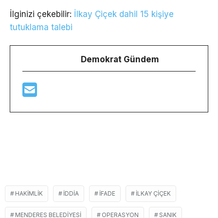
İlginizi çekebilir:
İlkay Çiçek dahil 15 kişiye
tutuklama talebi
Demokrat Gündem
HAKIMLIK
IDDIA
IFADE
ILKAY ÇIÇEK
MENDERES BELEDIYESI
OPERASYON
SANIK