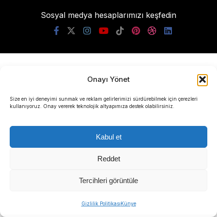
Sosyal medya hesaplarımızı keşfedin
KATEGORİLER
Onayı Yönet
Size en iyi deneyimi sunmak ve reklam gelirlerimizi sürdürebilmek için çerezleri
Gündem
kullanıyoruz. Onay vererek teknolojik altyapımıza destek olabilirsiniz.
Yerel Yönetimler
Kabul et
Politika
Ekonomi
Reddet
Yerel Politika
Tercihleri görüntüle
Dünya
Gizlilik Politikası
Künye
SERVİSLER