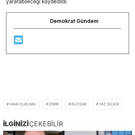
yaratabileceği kaydedildi.
Demokrat Gündem
HAVA DURUMU
IZMIR
RÜZGAR
YAZ SICAĞI
İLGİNİZİ
ÇEKEBİLİR