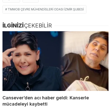
TMMOB ÇEVRE MÜHENDISLERI ODASI İZMIR ŞUBESI
İLGİNİZİ
ÇEKEBİLİR
Cansever’den acı haber geldi: Kanserle
mücadeleyi kaybetti