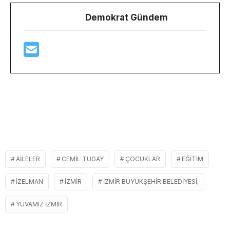
Demokrat Gündem
AILELER
CEMIL TUGAY
ÇOCUKLAR
EĞITIM
IZELMAN
İZMIR
İZMIR BÜYÜKŞEHIR BELEDIYESI,
YUVAMIZ IZMIR