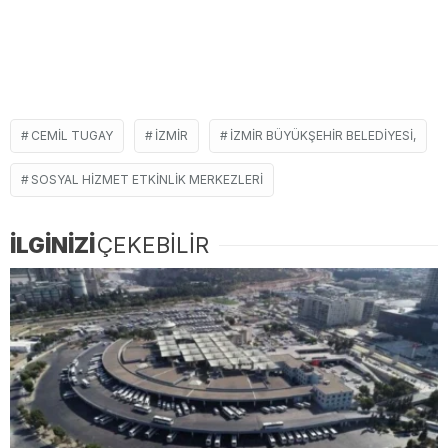
CEMIL TUGAY
İZMIR
İZMIR BÜYÜKŞEHIR BELEDIYESI,
SOSYAL HIZMET ETKINLIK MERKEZLERI
İLGİNİZİ
ÇEKEBİLİR