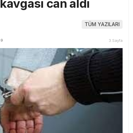
kavgası can aldı
TÜM YAZILARI
49
3.Sayfa