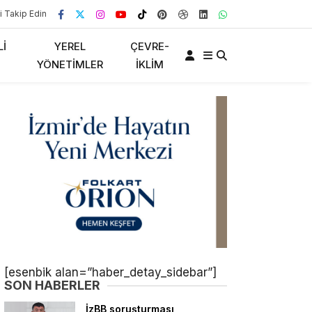
i Takip Edin
LI
YEREL
ÇEVRE-
YÖNETIMLER
İKLIM
[esenbik alan=”haber_detay_sidebar”]
SON HABERLER
İzBB soruşturması