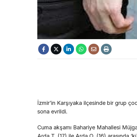
İzmir’in Karşıyaka ilçesinde bir grup ç
sona evrildi.
Cuma akşamı Bahariye Mahallesi Müjga
Arda T. (17) ile Arda O. (16) arasında ‘k