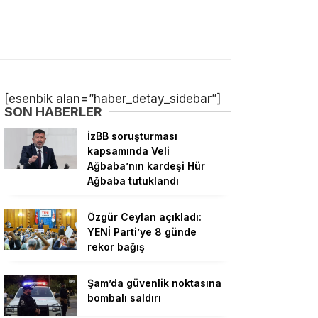
[esenbik alan=”haber_detay_sidebar”]
SON HABERLER
İzBB soruşturması
kapsamında Veli
Ağbaba’nın kardeşi Hür
Ağbaba tutuklandı
Özgür Ceylan açıkladı:
YENİ Parti’ye 8 günde
rekor bağış
Şam’da güvenlik noktasına
bombalı saldırı