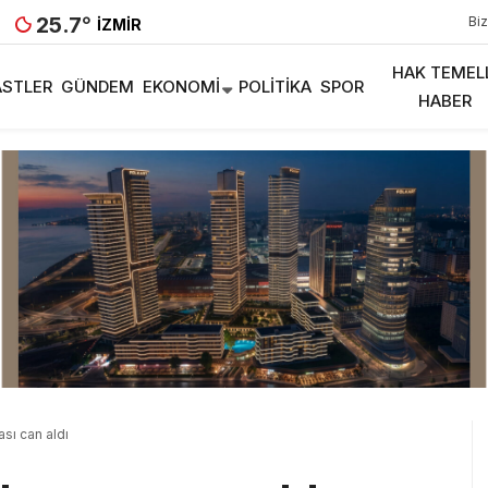
25.7
°
Biz
İZMIR
HAK TEMEL
STLER
GÜNDEM
EKONOMI
POLITIKA
SPOR
HABER
sı can aldı