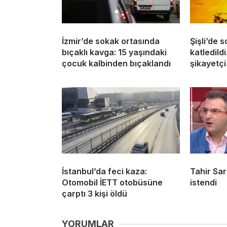
İzmir’de sokak ortasında
Şişli’de 
bıçaklı kavga: 15 yaşındaki
katledild
çocuk kalbinden bıçaklandı
şikayetçi
İstanbul’da feci kaza:
Tahir Sar
Otomobil İETT otobüsüne
istendi
çarptı 3 kişi öldü
YORUMLAR