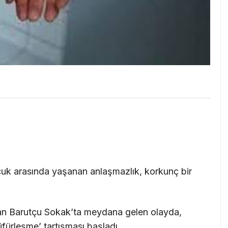
ocuk arasında yaşanan anlaşmazlık, korkunç bir
n Barutçu Sokak’ta meydana gelen olayda,
üfürleşme’ tartışması başladı.