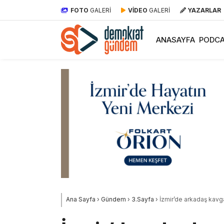
FOTO
GALERİ
VİDEO
GALERİ
YAZARLAR
ANASAYFA
PODCA
Ana Sayfa
›
Gündem
›
3.Sayfa
›
İzmir’de arkadaş kavga