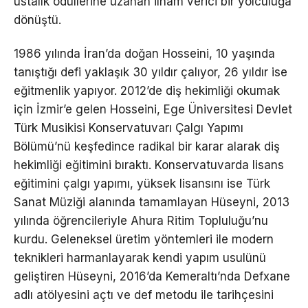
ustalık ödüllerine uzanan ilham verici bir yolculuğa
dönüştü.
1986 yılında İran’da doğan Hosseini, 10 yaşında
tanıştığı defi yaklaşık 30 yıldır çalıyor, 26 yıldır ise
eğitmenlik yapıyor. 2012’de diş hekimliği okumak
için İzmir’e gelen Hosseini, Ege Üniversitesi Devlet
Türk Musikisi Konservatuvarı Çalgı Yapımı
Bölümü’nü keşfedince radikal bir karar alarak diş
hekimliği eğitimini bıraktı. Konservatuvarda lisans
eğitimini çalgı yapımı, yüksek lisansını ise Türk
Sanat Müziği alanında tamamlayan Hüseyni, 2013
yılında öğrencileriyle Ahura Ritim Topluluğu’nu
kurdu. Geleneksel üretim yöntemleri ile modern
teknikleri harmanlayarak kendi yapım usulünü
geliştiren Hüseyni, 2016’da Kemeraltı’nda Defxane
adlı atölyesini açtı ve def metodu ile tarihçesini