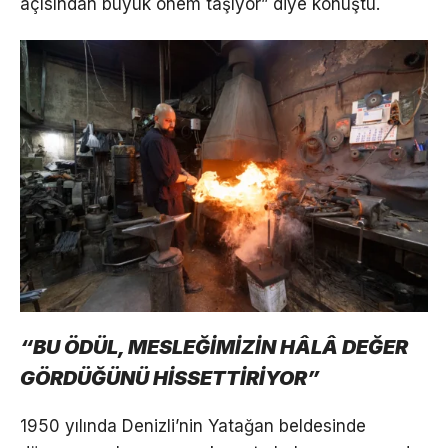
açısından büyük önem taşıyor” diye konuştu.
“BU ÖDÜL, MESLEĞİMİZİN HÂLÂ DEĞER
GÖRDÜĞÜNÜ HİSSETTİRİYOR”
1950 yılında Denizli’nin Yatağan beldesinde