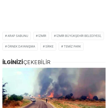
ARAP SABUNU
İZMIR
İZMIR BÜYÜKŞEHIR BELEDIYESI,
ÖRNEK DAYANIŞMA
SIRKE
TEMIZ PARK
İLGİNİZİ
ÇEKEBİLİR