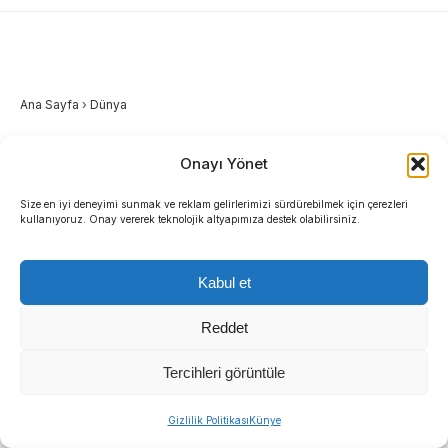
Ana Sayfa
›
Dünya
Trump’tan Tahran’a ağır
Onayı Yönet
tehdit: ‘Başını kesmeden
Size en iyi deneyimi sunmak ve reklam gelirlerimizi sürdürebilmek için çerezleri
kullanıyoruz. Onay vererek teknolojik altyapımıza destek olabilirsiniz.
önceki son şansı’
Kabul et
ABD Başkanı Donald Trump, Körfez ülkelerinin
araya girmesiyle İran’a yönelik devasa bir
Reddet
askeri operasyon kararanı askıya aldıklarını
Tercihleri görüntüle
açıklayarak Tahran yönetimine sert uyarılarda
bulundu. Müzakerelerin başladığını belirten
Gizlilik Politikası
Künye
Trump, mevcut sürecin İran için “başını