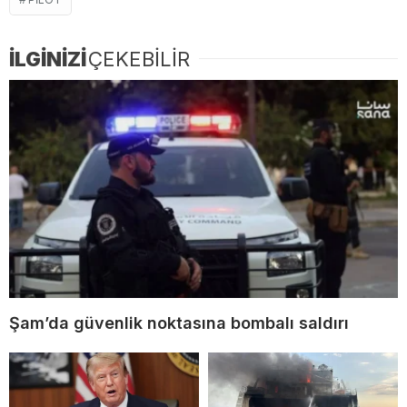
İLGİNİZİ
ÇEKEBİLİR
Şam’da güvenlik noktasına bombalı saldırı