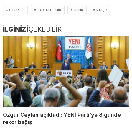
CINAYET
ERDEM DEMIR
IZMIR
IZMŞR
İLGİNİZİ
ÇEKEBİLİR
Özgür Ceylan açıkladı: YENİ Parti’ye 8 günde
rekor bağış