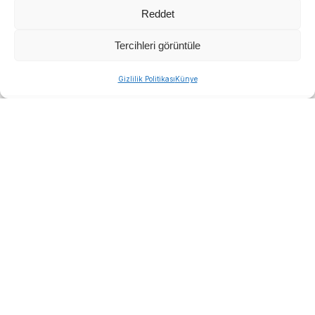
Reddet
Tercihleri görüntüle
Gizlilik Politikası
Künye
Jandarmadaki işlemlerinin ardından Menderes
Adliyesi’ne getirilen 16 şüphelinin savcılık sorgusu
tamamlandı.
Dosyayı inceleyen Cumhuriyet Savcısı, aralarında
Menderes Belediye Başkanı İlkay Çiçek’in de
bulunduğu 15 şüpheliyi “tutuklama” talebiyle
Nöbetçi Sulh Ceza Hakimliği’ne sevk etti.