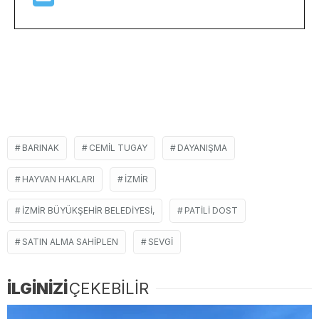
BARINAK
CEMIL TUGAY
DAYANIŞMA
HAYVAN HAKLARI
İZMIR
İZMIR BÜYÜKŞEHIR BELEDIYESI,
PATILI DOST
SATIN ALMA SAHIPLEN
SEVGI
İLGİNİZİ
ÇEKEBİLİR