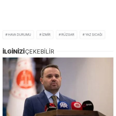
HAVA DURUMU
IZMIR
RÜZGAR
YAZ SICAĞI
İLGİNİZİ
ÇEKEBİLİR