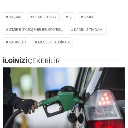
BAŞARI
CEMIL TUGAY
IŞ
İZMIR
İZMIR BÜYÜKŞEHIR BELEDIYESI,
KADIN ISTHIDAMI
KADINLAR
MESLEK FABRIKASI
İLGİNİZİ
ÇEKEBİLİR