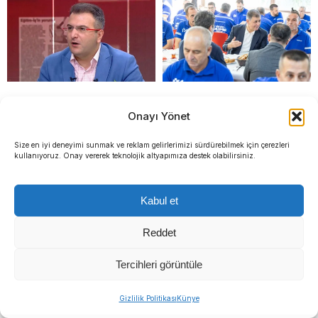
Cem Küçük tutuklandı
Başkan Tugay güne
Onayı Yönet
İZBETON emekçileriyle
başladı: “Birlikte her
Size en iyi deneyimi sunmak ve reklam gelirlerimizi sürdürebilmek için çerezleri
kullanıyoruz. Onay vererek teknolojik altyapımıza destek olabilirsiniz.
zorluğu aşacağız”
Kabul et
Reddet
Tercihleri görüntüle
Gizlilik Politikası
Künye
Menderes 19 Mayıs
Devlet Bahçeli: ‘Özel’in