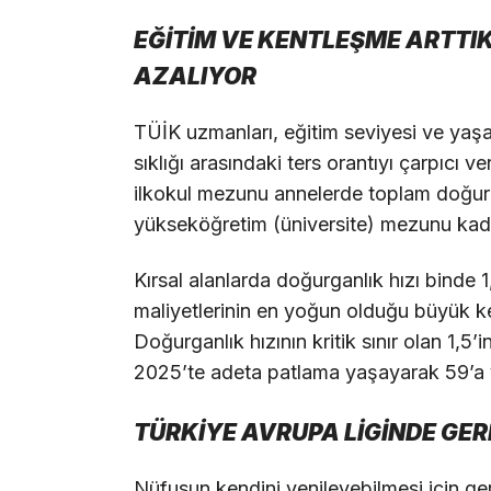
EĞİTİM VE KENTLEŞME ARTTIK
AZALIYOR
TÜİK uzmanları, eğitim seviyesi ve yaşa
sıklığı arasındaki ters orantıyı çarpıcı v
ilkokul mezunu annelerde toplam doğurg
yükseköğretim (üniversite) mezunu kadı
Kırsal alanlarda doğurganlık hızı bind
maliyetlerinin en yoğun olduğu büyük ke
Doğurganlık hızının kritik sınır olan 1,5’i
2025’te adeta patlama yaşayarak 59’a 
TÜRKİYE AVRUPA LİGİNDE GE
Nüfusun kendini yenileyebilmesi için gerek