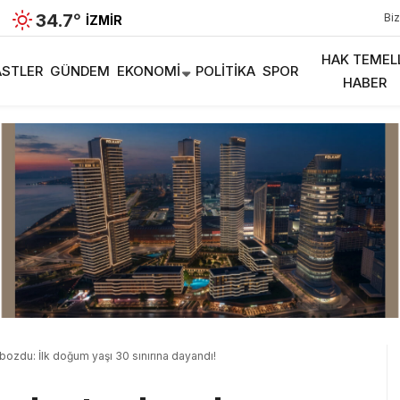
34.7
°
Biz
İZMIR
HAK TEMEL
STLER
GÜNDEM
EKONOMI
POLITIKA
SPOR
HABER
ı bozdu: İlk doğum yaşı 30 sınırına dayandı!