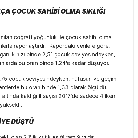
ÇA ÇOCUK SAHİBİ OLMA SIKLIĞI
nılan coğrafi yoğunluk ile çocuk sahibi olma
erilerle raporlaştırdı. Rapordaki verilere göre,
anlık hızı binde 2,51 çocuk seviyesindeyken,
nlarda bu oran binde 1,24’e kadar düşüyor.
e 1,75 çocuk seviyesindeyken, nüfusun ve geçim
ntlerde bu oran binde 1,33 olarak ölçüldü.
n altında kaldığı il sayısı 2017’de sadece 4 iken,
yükseldi.
RİYE DÜŞTÜ
li olan 2,1’lik kritik eşiği tam 9 yıldır