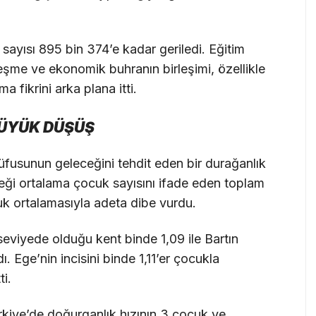
sayısı 895 bin 374’e kadar geriledi. Eğitim
eşme ve ekonomik buhranın birleşimi, özellikle
 fikrini arka plana itti.
BÜYÜK DÜŞÜŞ
 nüfusunun geleceğini tehdit eden bir durağanlık
eceği ortalama çocuk sayısını ifade eden toplam
cuk ortalamasıyla adeta dibe vurdu.
 seviyede olduğu kent binde 1,09 ile Bartın
ldı. Ege’nin incisini binde 1,11’er çocukla
i.
ürkiye’de doğurganlık hızının 3 çocuk ve