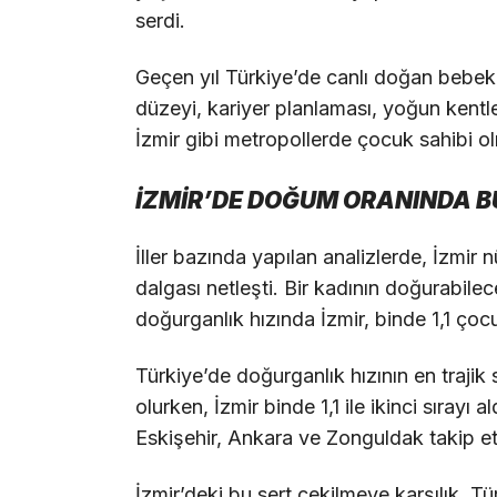
serdi.
Geçen yıl Türkiye’de canlı doğan bebek 
düzeyi, kariyer planlaması, yoğun kentl
İzmir gibi metropollerde çocuk sahibi olma
İZMİR’DE DOĞUM ORANINDA 
İller bazında yapılan analizlerde, İzmir
dalgası netleşti. Bir kadının doğurabil
doğurganlık hızında İzmir, binde 1,1 ço
Türkiye’de doğurganlık hızının en trajik
olurken, İzmir binde 1,1 ile ikinci sırayı a
Eskişehir, Ankara ve Zonguldak takip ett
İzmir’deki bu sert çekilmeye karşılık, T