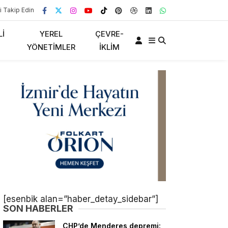
i Takip Edin
LI
YEREL
ÇEVRE-
YÖNETIMLER
İKLIM
[esenbik alan=”haber_detay_sidebar”]
SON HABERLER
CHP’de Menderes depremi: