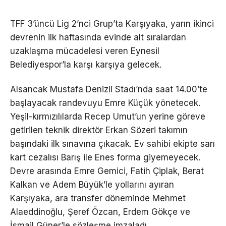
TFF 3’üncü Lig 2’nci Grup’ta Karşıyaka, yarın ikinci
devrenin ilk haftasında evinde alt sıralardan
uzaklaşma mücadelesi veren Eynesil
Belediyespor’la karşı karşıya gelecek.
Alsancak Mustafa Denizli Stadı’nda saat 14.00’te
başlayacak randevuyu Emre Küçük yönetecek.
Yeşil-kırmızılılarda Recep Umut’un yerine göreve
getirilen teknik direktör Erkan Sözeri takımın
başındaki ilk sınavına çıkacak. Ev sahibi ekipte sarı
kart cezalısı Barış ile Enes forma giyemeyecek.
Devre arasında Emre Gemici, Fatih Çiplak, Berat
Kalkan ve Adem Büyük’le yollarını ayıran
Karşıyaka, ara transfer döneminde Mehmet
Alaeddinoğlu, Şeref Özcan, Erdem Gökçe ve
İsmail Güner’le sözleşme imzaladı.