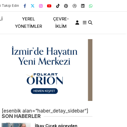
i Takip Edin
LI
YEREL
ÇEVRE-
YÖNETIMLER
İKLIM
[esenbik alan=”haber_detay_sidebar”]
SON HABERLER
İlkay Çiçek görevden