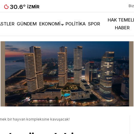
30.6
°
Biz
İZMIR
HAK TEMEL
STLER
GÜNDEM
EKONOMI
POLITIKA
SPOR
HABER
örnek bir hayvan kompleksine kavuşacak!