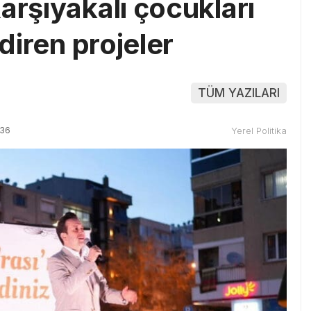
arşıyakalı çocukları
ndiren projeler
TÜM YAZILARI
:36
Yerel Politika