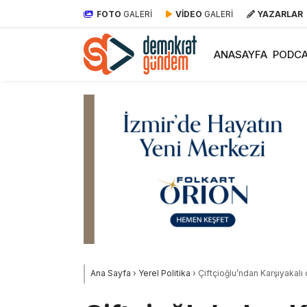
FOTO
GALERİ
VİDEO
GALERİ
YAZARLAR
ANASAYFA
PODCA
Ana Sayfa
›
Yerel Politika
›
Çiftçioğlu’ndan Karşıyakalı 