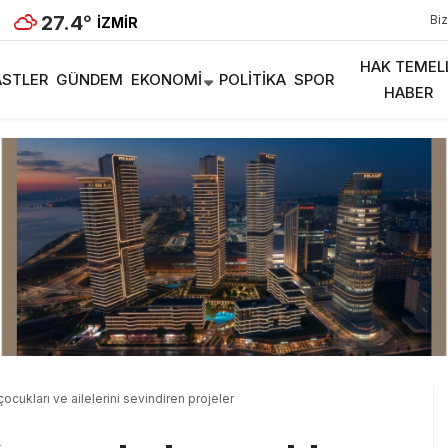
27.4
°
Biz
İZMIR
HAK TEMEL
STLER
GÜNDEM
EKONOMI
POLITIKA
SPOR
HABER
çocukları ve ailelerini sevindiren projeler