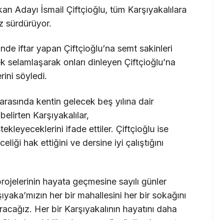
an Adayı İsmail Çiftçioğlu, tüm Karşıyakalılara
ız sürdürüyor.
e iftar yapan Çiftçioğlu’na semt sakinleri
ek selamlaşarak onları dinleyen Çiftçioğlu’na
rini söyledi.
rasında kentin gelecek beş yılına dair
elirten Karşıyakalılar,
ekleyeceklerini ifade ettiler. Çiftçioğlu ise
liği hak ettiğini ve dersine iyi çalıştığını
projelerinin hayata geçmesine sayılı günler
şıyaka’mızın her bir mahallesini her bir sokağını
uracağız. Her bir Karşıyakalının hayatını daha