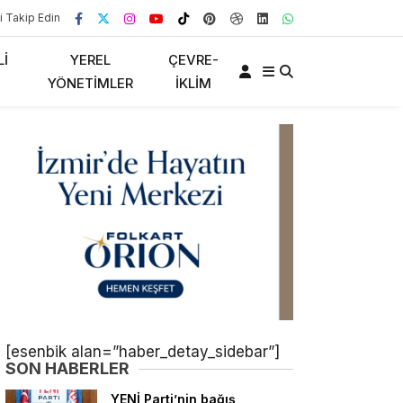
i Takip Edin
LI
YEREL
ÇEVRE-
YÖNETIMLER
İKLIM
[esenbik alan=”haber_detay_sidebar”]
SON HABERLER
YENİ Parti’nin bağış