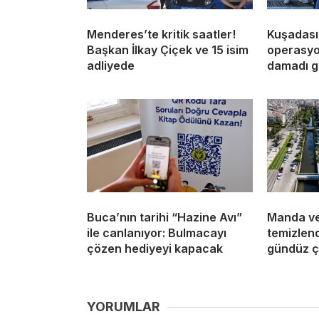
Menderes’te kritik saatler!
Kuşadası
Başkan İlkay Çiçek ve 15 isim
operasyon
adliyede
damadı g
Buca’nın tarihi “Hazine Avı”
Manda ve
ile canlanıyor: Bulmacayı
temizlend
çözen hediyeyi kapacak
gündüz ça
YORUMLAR