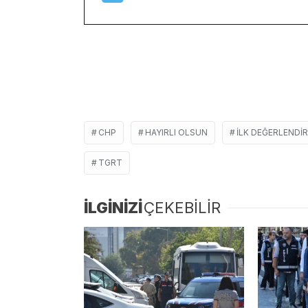
CHP
HAYIRLI OLSUN
ILK DEĞERLENDI
TGRT
İLGİNİZİ
ÇEKEBİLİR