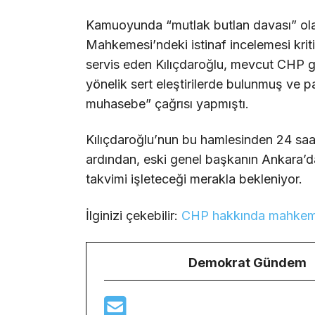
Kamuoyunda “mutlak butlan davası” ola
Mahkemesi’ndeki istinaf incelemesi kr
servis eden Kılıçdaroğlu, mevcut CHP ge
yönelik sert eleştirilerde bulunmuş ve pa
muhasebe” çağrısı yapmıştı.
Kılıçdaroğlu’nun bu hamlesinden 24 saat
ardından, eski genel başkanın Ankara’daki
takvimi işleteceği merakla bekleniyor.
İlginizi çekebilir:
CHP hakkında mahkemed
Demokrat Gündem