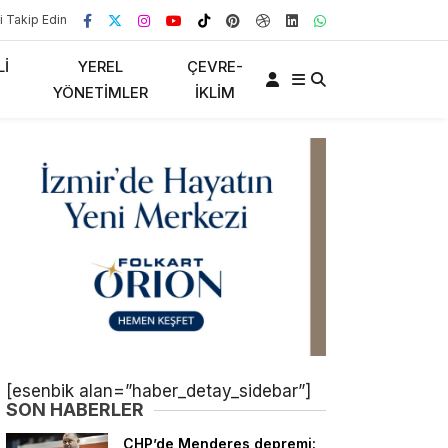
i Takip Edin
LI
YEREL
ÇEVRE-
YÖNETIMLER
İKLIM
[esenbik alan=”haber_detay_sidebar”]
SON HABERLER
CHP’de Menderes depremi: