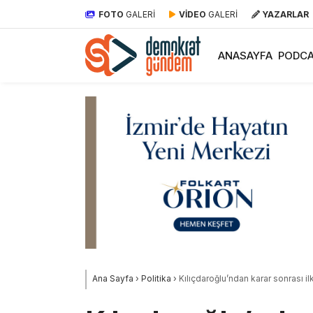
FOTO
GALERİ
VİDEO
GALERİ
YAZARLAR
ANASAYFA
PODCA
Ana Sayfa
›
Politika
›
Kılıçdaroğlu’ndan karar sonrası ilk