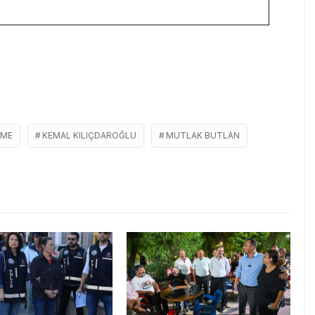
RME
KEMAL KILIÇDAROĞLU
MUTLAK BUTLAN