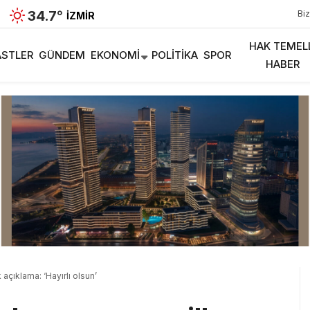
34.7
°
Biz
İZMIR
HAK TEMEL
STLER
GÜNDEM
EKONOMI
POLITIKA
SPOR
HABER
 açıklama: ‘Hayırlı olsun’