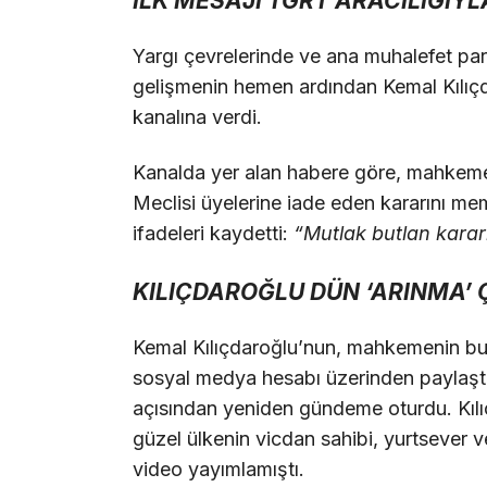
İLK MESAJI TGRT ARACILIĞIYL
Yargı çevrelerinde ve ana muhalefet part
gelişmenin hemen ardından Kemal Kılıç
kanalına verdi.
Kanalda yer alan habere göre, mahkemen
Meclisi üyelerine iade eden kararını mem
ifadeleri kaydetti:
“Mutlak butlan kararı
KILIÇDAROĞLU DÜN ‘ARINMA’ 
Kemal Kılıçdaroğlu’nun, mahkemenin bu 
sosyal medya hesabı üzerinden paylaştığ
açısından yeniden gündeme oturdu. Kılı
güzel ülkenin vicdan sahibi, yurtsever ve
video yayımlamıştı.