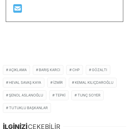
AÇIKLAMA
BARIŞ KARCI
CHP
GÖZALTI
HEVAL SAVAŞ KAYA
İZMIR
KEMAL KILIÇDAROĞLU
ŞENOL ASLANOĞLU
TEPKI
TUNÇ SOYER
TUTUKLU BAŞKANLAR
İLGİNİZİ
ÇEKEBİLİR