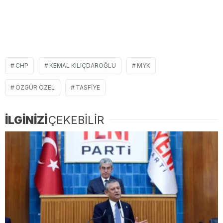
CHP
KEMAL KILIÇDAROĞLU
MYK
ÖZGÜR ÖZEL
TASFIYE
İLGİNİZİ
ÇEKEBİLİR