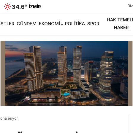
34.6
°
Biz
İZMIR
HAK TEMEL
STLER
GÜNDEM
EKONOMI
POLITIKA
SPOR
HABER
ona eriyor