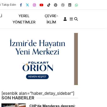
i Takip Edin
LI
YEREL
ÇEVRE-
YÖNETIMLER
İKLIM
[esenbik alan=”haber_detay_sidebar”]
SON HABERLER
CHP’de Menderes depremi: