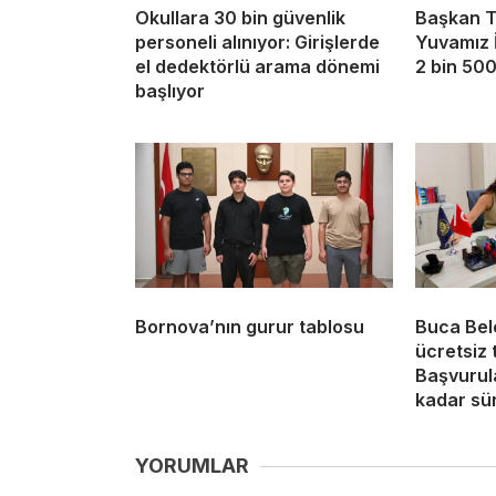
Okullara 30 bin güvenlik
Başkan T
personeli alınıyor: Girişlerde
Yuvamız İ
el dedektörlü arama dönemi
2 bin 500 
başlıyor
Bornova’nın gurur tablosu
Buca Bel
ücretsiz 
Başvurul
kadar sü
YORUMLAR