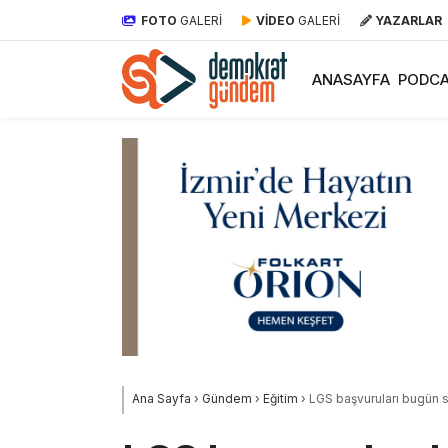
FOTO
GALERİ
VİDEO
GALERİ
YAZARLAR
ANASAYFA
PODCA
Ana Sayfa
›
Gündem
›
Eğitim
›
LGS başvuruları bugün s