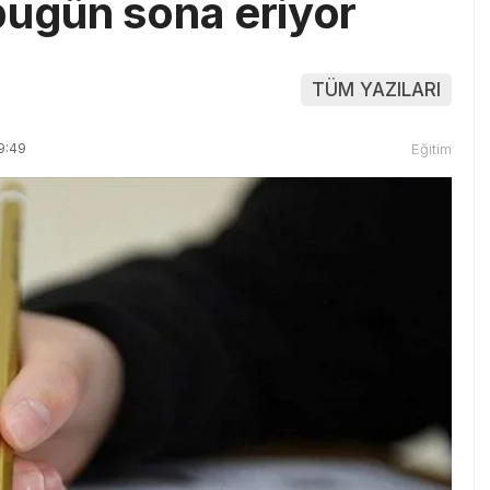
bugün sona eriyor
TÜM YAZILARI
9:49
Eğitim