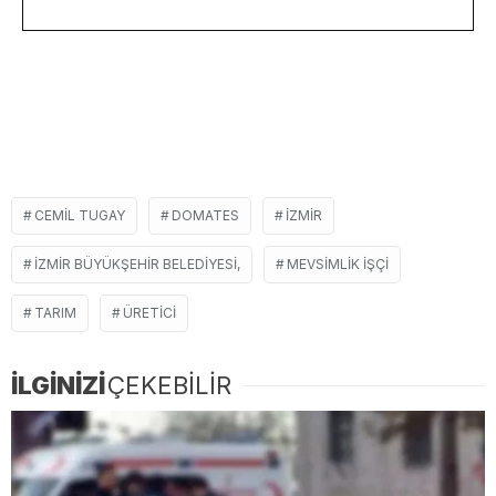
CEMIL TUGAY
DOMATES
İZMIR
İZMIR BÜYÜKŞEHIR BELEDIYESI,
MEVSIMLIK IŞÇI
TARIM
ÜRETICI
İLGİNİZİ
ÇEKEBİLİR