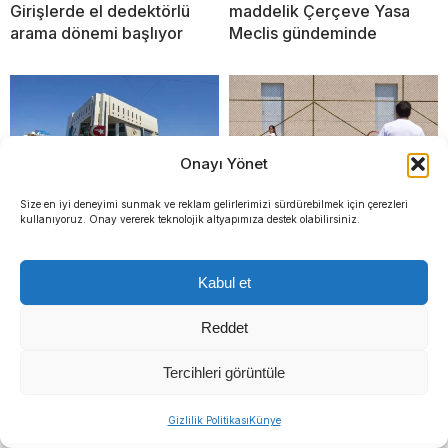
Girişlerde el dedektörlü
maddelik Çerçeve Yasa
arama dönemi başlıyor
Meclis gündeminde
Onayı Yönet
Size en iyi deneyimi sunmak ve reklam gelirlerimizi sürdürebilmek için çerezleri
kullanıyoruz. Onay vererek teknolojik altyapımıza destek olabilirsiniz.
Kızılay AVM kapandı mı?
Hayat kurtaran baba, kızını
kortlarda şampiyonluğa
Kabul et
hazırlıyor
Reddet
Tercihleri görüntüle
Gizlilik Politikası
Künye