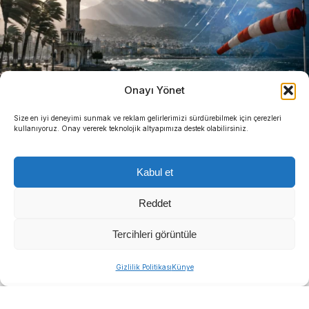
Onayı Yönet
Size en iyi deneyimi sunmak ve reklam gelirlerimizi sürdürebilmek için çerezleri
kullanıyoruz. Onay vererek teknolojik altyapımıza destek olabilirsiniz.
Kabul et
Reddet
Tercihleri görüntüle
DEMOKRAT GÜNDEM- HABER MERKEZİ-
İzmir ve
Gizlilik Politikası
Künye
Ege genelinde termometrelerin 37 ila 41 dereceyi
bulduğu bunaltıcı sıcaklar sürerken Meteoroloji