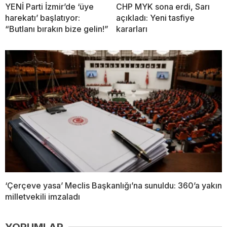
YENİ Parti İzmir’de ‘üye
CHP MYK sona erdi, Sarı
harekatı’ başlatıyor:
açıkladı: Yeni tasfiye
“Butlanı bırakın bize gelin!”
kararları
‘Çerçeve yasa’ Meclis Başkanlığı’na sunuldu: 360’a yakın
milletvekili imzaladı
YORUMLAR