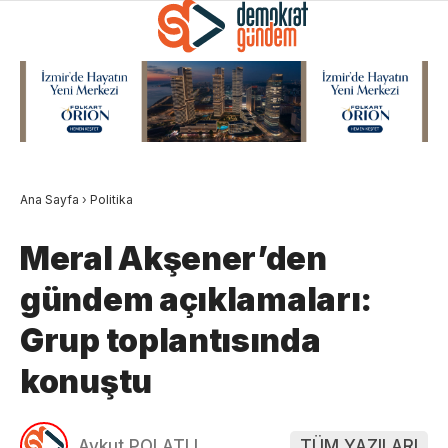
Ana Sayfa
›
Politika
Meral Akşener’den
gündem açıklamaları:
Grup toplantısında
konuştu
Aykut POLATLI
TÜM YAZILARI