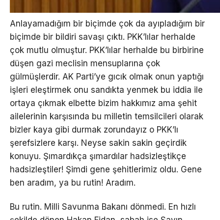
Anlayamadığım bir biçimde çok da ayıpladığım bir
biçimde bir bildiri savaşı çıktı. PKK’lılar herhalde
çok mutlu olmuştur. PKK’lılar herhalde bu birbirine
düşen gazi meclisin mensuplarına çok
gülmüşlerdir. AK Parti’ye gıcık olmak onun yaptığı
işleri eleştirmek onu sandıkta yenmek bu iddia ile
ortaya çıkmak elbette bizim hakkımız ama şehit
ailelerinin karşısında bu milletin temsilcileri olarak
bizler kaya gibi durmak zorundayız o PKK’lı
şerefsizlere karşı. Neyse sakin sakin geçirdik
konuyu. Şımardıkça şımardılar hadsizleştikçe
hadsizleştiler! Şimdi gene şehitlerimiz oldu. Gene
ben aradım, ya bu rutin! Aradım.
Bu rutin. Milli Savunma Bakanı dönmedi. En hızlı
şekilde dönen Hakan Fidan, sabah ise Sayın