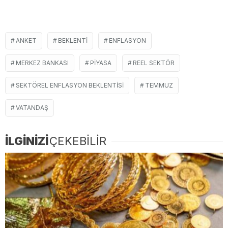
ANKET
BEKLENTI
ENFLASYON
MERKEZ BANKASI
PIYASA
REEL SEKTÖR
SEKTÖREL ENFLASYON BEKLENTISI
TEMMUZ
VATANDAŞ
İLGİNİZİ
ÇEKEBİLİR