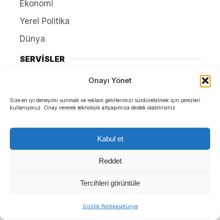
Ekonomi
Yerel Politika
Dünya
SERVİSLER
Onayı Yönet
Hava Durumu
Size en iyi deneyimi sunmak ve reklam gelirlerimizi sürdürebilmek için çerezleri
Namaz Vakitleri
kullanıyoruz. Onay vererek teknolojik altyapımıza destek olabilirsiniz.
Nöbetçi Eczaneler
Puan Durumları
Kabul et
Yayınlar
Reddet
HAKKIMIZDA
Tercihleri görüntüle
İletişim
Gizlilik Politikası
Künye