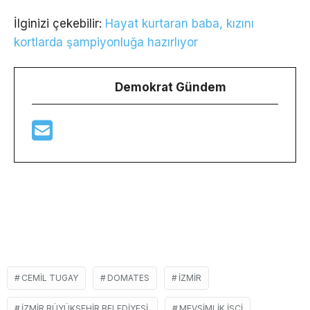
İlginizi çekebilir:
Hayat kurtaran baba, kızını
kortlarda şampiyonluğa hazırlıyor
Demokrat Gündem
CEMIL TUGAY
DOMATES
İZMIR
İZMIR BÜYÜKŞEHIR BELEDIYESI,
MEVSIMLIK IŞÇI