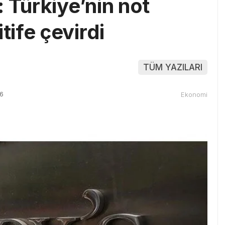
 Türkiye’nin not
ife çevirdi
TÜM YAZILARI
06
Ekonomi