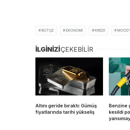
BÜTÇE
EKONOMI
KREDI
MOODY
İLGİNİZİ
ÇEKEBİLİR
Altını geride bıraktı: Gümüş
Benzine 
fiyatlarında tarihi yükseliş
kesildi 
yansıma