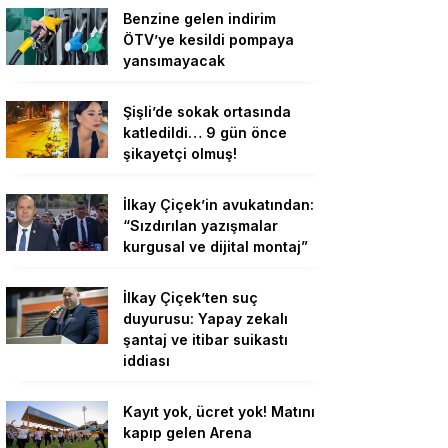
Benzine gelen indirim
ÖTV’ye kesildi pompaya
yansımayacak
Şişli’de sokak ortasında
katledildi… 9 gün önce
şikayetçi olmuş!
İlkay Çiçek’in avukatından:
“Sızdırılan yazışmalar
kurgusal ve dijital montaj”
İlkay Çiçek’ten suç
duyurusu: Yapay zekalı
şantaj ve itibar suikastı
iddiası
Kayıt yok, ücret yok! Matını
kapıp gelen Arena