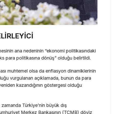
LİRLEYİCİ
esinin ana nedeninin “ekonomi politikasındaki
oks para politikasına dönüş” olduğu belirtildi.
sı muhtemel olsa da enflasyon dinamiklerinin
lduğu vurgulanan açıklamada, bunun da para
ini yeniden kazandığının göstergesi olduğu
nı zamanda Türkiye’nin büyük dış
e Cumhuriyet Merkez Bankasının (TCMB) döviz