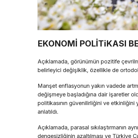
EKONOMİ POLİTiKASI BE
Açıklamada, görünümün pozitife çevrilm
belirleyici değişiklik, özellikle de ortod
Manşet enflasyonun yakın vadede artma
değişmeye başladığına dair işaretler o
politikasının güvenilirliğini ve etkinliğ
anlatıldı.
Açıklamada, parasal sıkılaştırmanın ay
dengesizliğinin azaltılması ve Türkiy