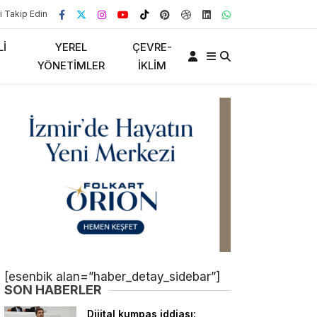
i Takip Edin
LI
YEREL
ÇEVRE-
YÖNETIMLER
İKLIM
[esenbik alan=”haber_detay_sidebar”]
SON HABERLER
Dijital kumpas iddiası: