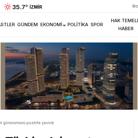
35.7
°
Biz
İZMIR
HAK TEMEL
STLER
GÜNDEM
EKONOMI
POLITIKA
SPOR
HABER
ot görünümünü pozitife çevirdi