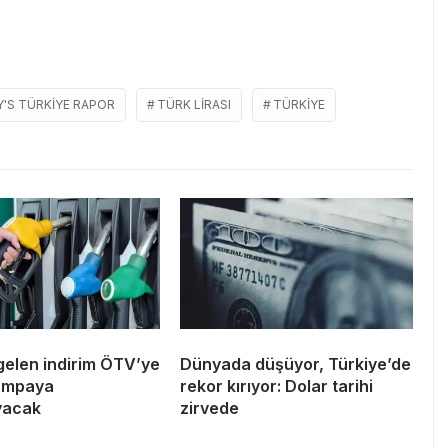
'S TÜRKİYE RAPOR
TÜRK LIRASI
TÜRKIYE
gelen indirim ÖTV’ye
Dünyada düşüyor, Türkiye’de
pompaya
rekor kırıyor: Dolar tarihi
yacak
zirvede