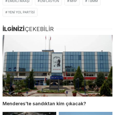
EMEKLI MAAŞI
ENFLASYON
MHP
TBMM
YENI YOL PARTISI
İLGİNİZİ
ÇEKEBİLİR
Menderes’te sandıktan kim çıkacak?