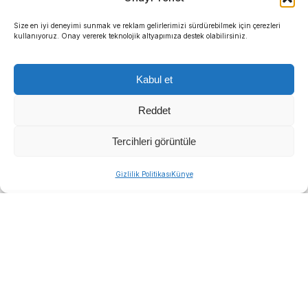
Size en iyi deneyimi sunmak ve reklam gelirlerimizi sürdürebilmek için çerezleri
kullanıyoruz. Onay vererek teknolojik altyapımıza destek olabilirsiniz.
Kabul et
Reddet
Tercihleri görüntüle
Gizlilik Politikası
Künye
ABD’de açıklanan tarım dışı istihdam verisinin 85
bin artış beklentisine karşın 23 bin gerilemesi,
küresel piyasalarda kırılganlığı artırırken altın ve