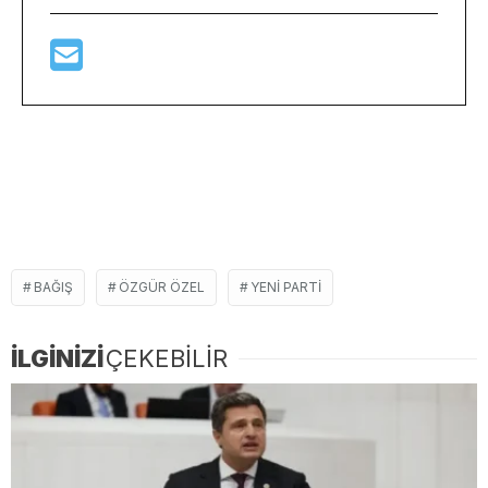
BAĞIŞ
ÖZGÜR ÖZEL
YENI PARTI
İLGİNİZİ
ÇEKEBİLİR