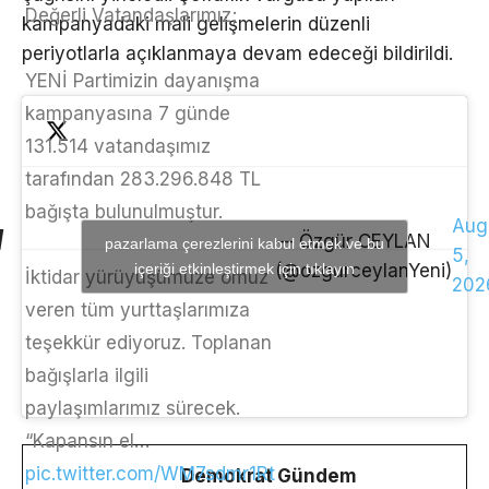
Değerli Vatandaşlarımız;
kampanyadaki mali gelişmelerin düzenli
periyotlarla açıklanmaya devam edeceği bildirildi.
YENİ Partimizin dayanışma
kampanyasına 7 günde
131.514 vatandaşımız
tarafından 283.296.848 TL
bağışta bulunulmuştur.
Aug
— Özgür CEYLAN
pazarlama çerezlerini kabul etmek ve bu
5,
içeriği etkinleştirmek için tıklayın
(@ozgurceylanYeni)
İktidar yürüyüşümüze omuz
202
veren tüm yurttaşlarımıza
teşekkür ediyoruz. Toplanan
bağışlarla ilgili
paylaşımlarımız sürecek.
“Kapansın el…
pic.twitter.com/WM7sdmr1Rt
Demokrat Gündem