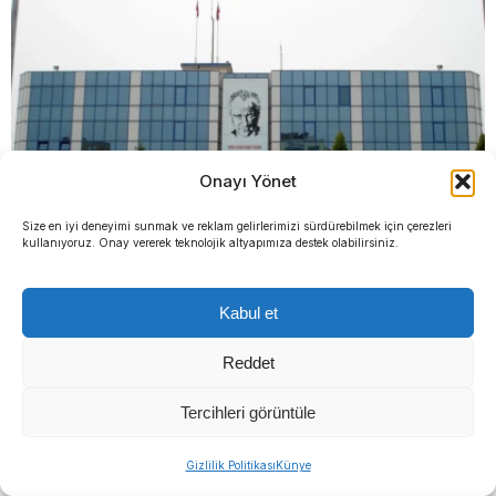
Onayı Yönet
Size en iyi deneyimi sunmak ve reklam gelirlerimizi sürdürebilmek için çerezleri
kullanıyoruz. Onay vererek teknolojik altyapımıza destek olabilirsiniz.
Menderes Belediyesi’nde başkanvekili kim olacak?
Kabul et
YORUMLAR
Reddet
Bir yanıt yazın
Tercihleri görüntüle
Yorum
*
Gizlilik Politikası
Künye