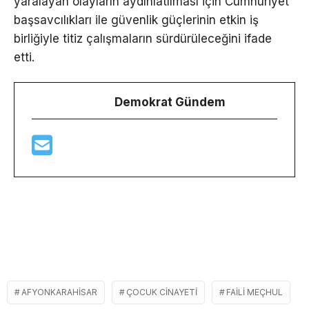
yaralayan olayların aydınlatılması için Cumhuriyet
başsavcılıkları ile güvenlik güçlerinin etkin iş
birliğiyle titiz çalışmaların sürdürüleceğini ifade
etti.
Demokrat Gündem
AFYONKARAHISAR
ÇOCUK CINAYETI
FAILI MEÇHUL