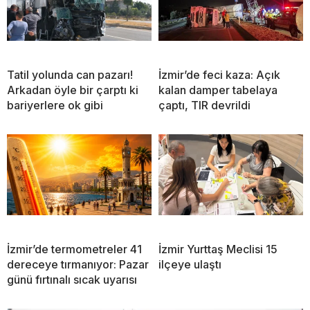
Tatil yolunda can pazarı!
İzmir’de feci kaza: Açık
Arkadan öyle bir çarptı ki
kalan damper tabelaya
bariyerlere ok gibi
çaptı, TIR devrildi
İzmir’de termometreler 41
İzmir Yurttaş Meclisi 15
dereceye tırmanıyor: Pazar
ilçeye ulaştı
günü fırtınalı sıcak uyarısı