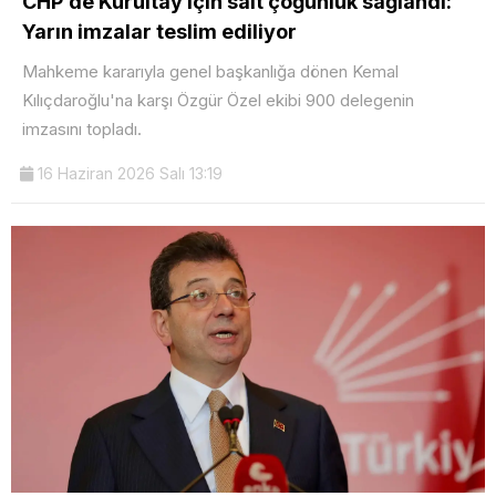
CHP’de Kurultay için salt çoğunluk sağlandı:
Yarın imzalar teslim ediliyor
Mahkeme kararıyla genel başkanlığa dönen Kemal
Kılıçdaroğlu'na karşı Özgür Özel ekibi 900 delegenin
imzasını topladı.
16 Haziran 2026 Salı 13:19