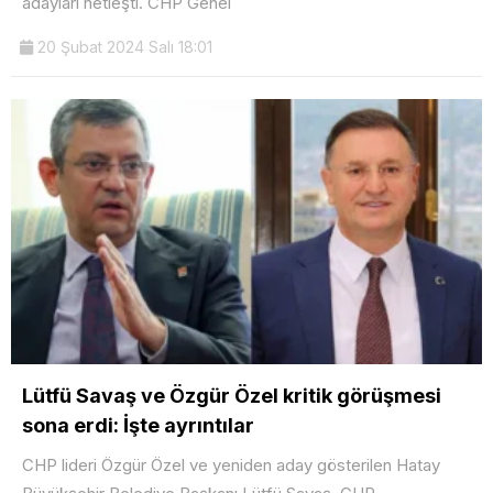
adayları netleşti. CHP Genel
20 Şubat 2024 Salı 18:01
Lütfü Savaş ve Özgür Özel kritik görüşmesi
sona erdi: İşte ayrıntılar
CHP lideri Özgür Özel ve yeniden aday gösterilen Hatay