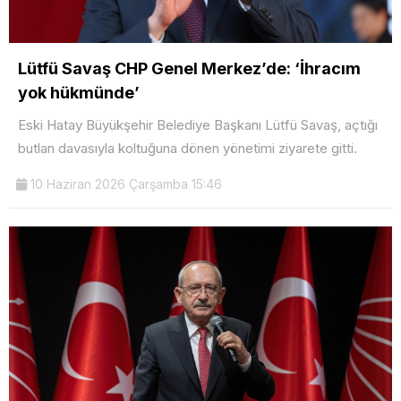
Lütfü Savaş CHP Genel Merkez’de: ‘İhracım
yok hükmünde’
Eski Hatay Büyükşehir Belediye Başkanı Lütfü Savaş, açtığı
butlan davasıyla koltuğuna dönen yönetimi ziyarete gitti.
10 Haziran 2026 Çarşamba 15:46