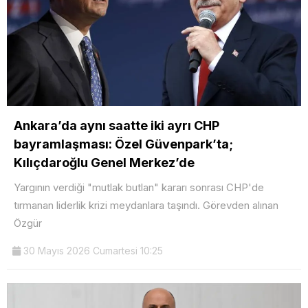
Ankara’da aynı saatte iki ayrı CHP
bayramlaşması: Özel Güvenpark’ta;
Kılıçdaroğlu Genel Merkez’de
Yargının verdiği "mutlak butlan" kararı sonrası CHP'de
tırmanan liderlik krizi meydanlara taşındı. Görevden alınan
Özgür
30 Mayıs 2026 Cumartesi 10:25