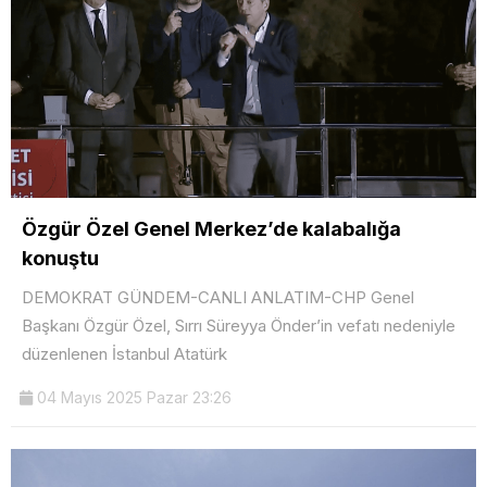
Özgür Özel Genel Merkez’de kalabalığa
konuştu
DEMOKRAT GÜNDEM-CANLI ANLATIM-CHP Genel
Başkanı Özgür Özel, Sırrı Süreyya Önder’in vefatı nedeniyle
düzenlenen İstanbul Atatürk
04 Mayıs 2025 Pazar 23:26