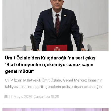
Ümit Özlale’den Kılıçdaroğlu’na sert çıkış:
‘Biat etmeyenleri çekemiyorsunuz sayın
genel müdür’
CHP İzmir Milletvekili Ümit Özlale, Genel Merkez binasının
tahliyesi sırasında partili gençlerin polisle dışarı çıkarıldığını
27 Mayıs 2026 Çarşamba 18:29