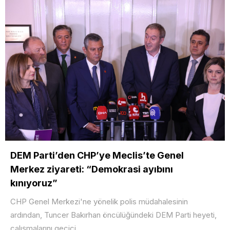
DEM Parti’den CHP’ye Meclis’te Genel
Merkez ziyareti: “Demokrasi ayıbını
kınıyoruz”
CHP Genel Merkezi'ne yönelik polis müdahalesinin
ardından, Tuncer Bakırhan öncülüğündeki DEM Parti heyeti,
çalışmalarını geçici