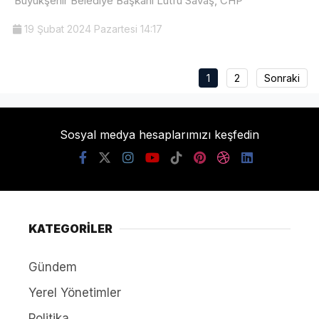
Büyükşehir Belediye Başkanı Lütfü Savaş, CHP
19 Şubat 2024 Pazartesi 14:17
1
2
Sonraki
Sosyal medya hesaplarımızı keşfedin
KATEGORİLER
Gündem
Yerel Yönetimler
Politika