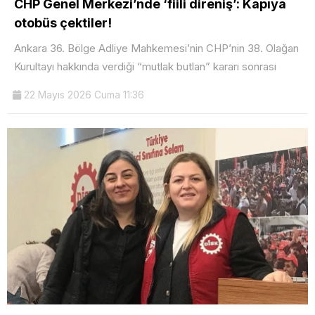
CHP Genel Merkezi’nde ‘fiili direniş’: Kapıya
otobüs çektiler!
Ankara 36. Bölge Adliye Mahkemesi’nin CHP’nin 38. Olağan
Kurultayı hakkında verdiği “mutlak butlan” kararı sonrası
22 Mayıs 2026 Cuma 11:36