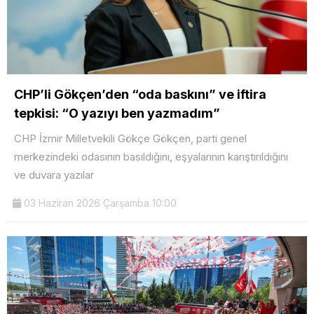
CHP’li Gökçen’den “oda baskını” ve iftira
tepkisi: “O yazıyı ben yazmadım”
CHP İzmir Milletvekili Gökçe Gökçen, parti genel
merkezindeki odasının basıldığını, eşyalarının karıştırıldığını
ve duvara yazılar
03 Haziran 2026 Çarşamba 10:00