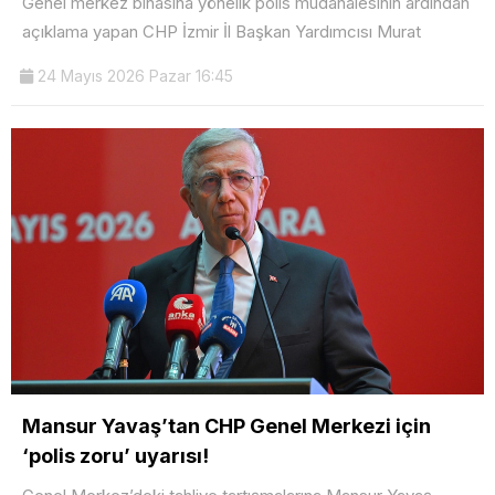
Genel merkez binasına yönelik polis müdahalesinin ardından
açıklama yapan CHP İzmir İl Başkan Yardımcısı Murat
24 Mayıs 2026 Pazar 16:45
Mansur Yavaş’tan CHP Genel Merkezi için
‘polis zoru’ uyarısı!