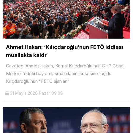
Ahmet Hakan: ‘Kılıçdaroğlu’nun FETÖ iddiası
muallakta kaldı’
Gazeteci Ahmet Hakan, Kemal Kılıçdaroğlu’nun CHP Genel
Merkezi'ndeki bayramlaşma hitabını köşesine taşıdı.
Kılıçdaroğlu’nun "FETÖ ajanları"
31 Mayıs 2026 Pazar 09:08