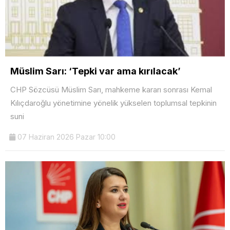
Müslim Sarı: ‘Tepki var ama kırılacak’
CHP Sözcüsü Müslim Sarı, mahkeme kararı sonrası Kemal
Kılıçdaroğlu yönetimine yönelik yükselen toplumsal tepkinin
suni
07 Haziran 2026 Pazar 10:00