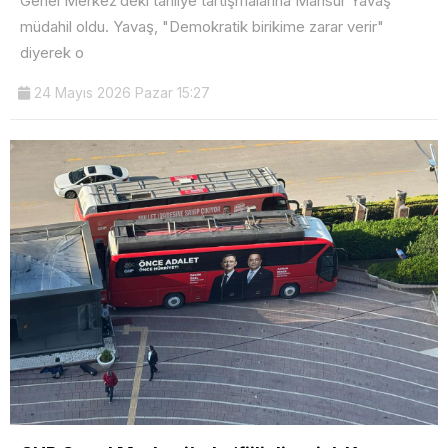
Genel Merkez’deki tahliye tartışmalarına Mansur Yavaş
müdahil oldu. Yavaş, "Demokratik birikime zarar verir"
diyerek o
24 Mayıs 2026 Pazar 15:27