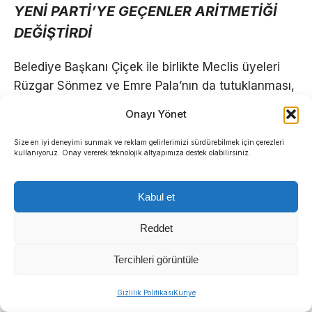
YENİ PARTİ’YE GEÇENLER ARİTMETİĞİ
DEĞİŞTİRDİ
Belediye Başkanı Çiçek ile birlikte Meclis üyeleri
Rüzgar Sönmez ve Emre Pala’nın da tutuklanması,
belediye meclisindeki sandalye dağılımını baştan
Onayı Yönet
aşağı değiştirdi.
Size en iyi deneyimi sunmak ve reklam gelirlerimizi sürdürebilmek için çerezleri
kullanıyoruz. Onay vererek teknolojik altyapımıza destek olabilirsiniz.
Seçimlerden sonra 18 sandalyeye sahip olan
CHP’de 10 üyenin YENİ Parti’ye geçmesi ve
tutuklamalar sonrası CHP’nin üye sayısı 6’ya
Kabul et
düştü. YENİ Parti’nin 10 meclis üyesine sahip
Reddet
olduğu Menderes’te Cumhur İttifakı’nın 11,
bağımsızların ise 2 meclis üyesi bulunuyor.
Tercihleri görüntüle
Bu tabloya göre YENİ Parti ve CHP’nin ortak bir
Gizlilik Politikası
Künye
adayda uzlaşamaması ve her partinin kendi