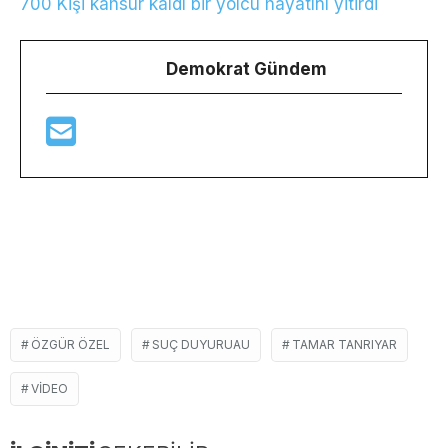
700 Kişi kahsur kaldı bir yolcu hayatını yitirdi
Demokrat Gündem
ÖZGÜR ÖZEL
SUÇ DUYURUAU
TAMAR TANRIYAR
VIDEO