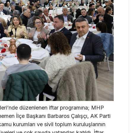
eri’nde düzenlenen iftar programına; MHP
emen İlçe Başkanı Barbaros Çalışçı, AK Parti
u kurumları ve sivil toplum kuruluşlarının
yeleri ve çok sayıda vatandaş katıldı. İftar