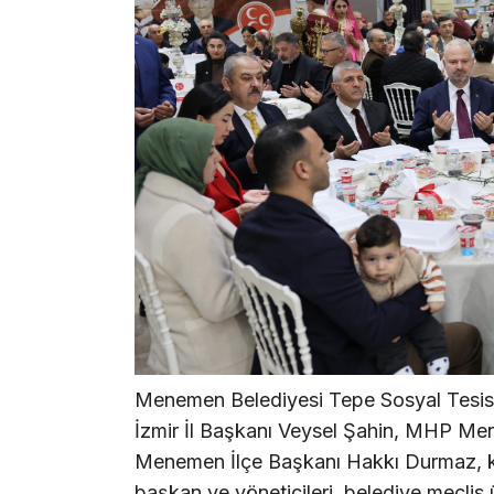
Menemen Belediyesi Tepe Sosyal Tesisl
İzmir İl Başkanı Veysel Şahin, MHP Men
Menemen İlçe Başkanı Hakkı Durmaz, kam
başkan ve yöneticileri, belediye meclis ü