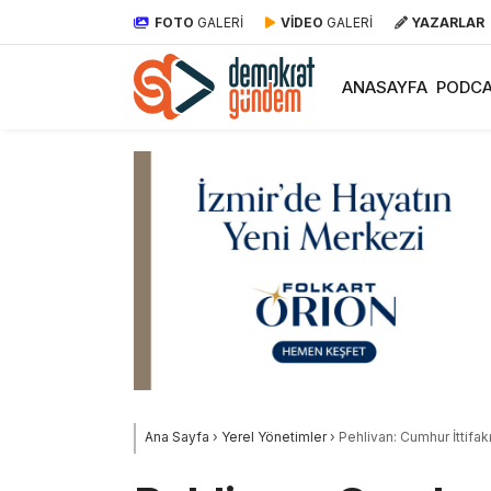
FOTO
GALERİ
VİDEO
GALERİ
YAZARLAR
ANASAYFA
PODCA
Ana Sayfa
›
Yerel Yönetimler
›
Pehlivan: Cumhur İttifakı