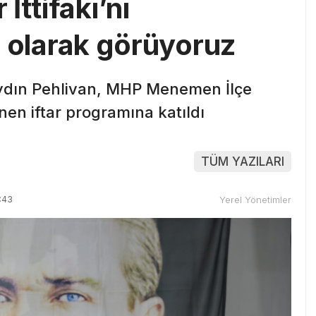
İttifakı’nı
ği olarak görüyoruz
dın Pehlivan, MHP Menemen İlçe
en iftar programına katıldı
TÜM YAZILARI
:43
Yerel Yönetimler