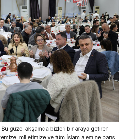
z. Bu güzel akşamda bizleri bir araya getiren
mize, milletimize ve tüm İslam alemine barış,