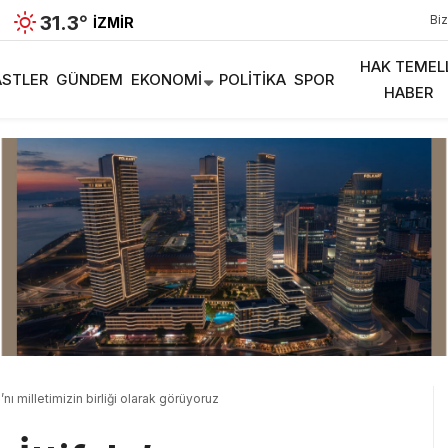
31.3
°
Biz
İZMIR
HAK TEMEL
STLER
GÜNDEM
EKONOMI
POLITIKA
SPOR
HABER
’nı milletimizin birliği olarak görüyoruz