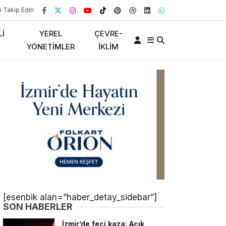
i Takip Edin
LI
YEREL
ÇEVRE-
YÖNETIMLER
İKLIM
[esenbik alan=”haber_detay_sidebar”]
SON HABERLER
İzmir’de feci kaza: Açık