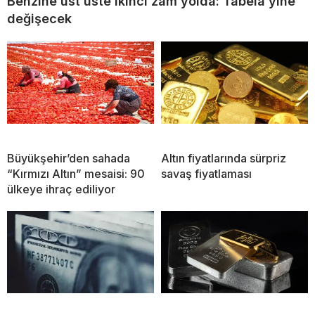
Benzine üst üste ikinci zam yolda: Tabela yine
değişecek
Büyükşehir’den sahada
Altın fiyatlarında sürpriz
“Kırmızı Altın” mesaisi: 90
savaş fiyatlaması
ülkeye ihraç ediliyor