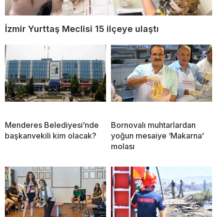
İzmir Yurttaş Meclisi 15 ilçeye ulaştı
Menderes Belediyesi’nde
Bornovalı muhtarlardan
başkanvekili kim olacak?
yoğun mesaiye ‘Makarna’
molası