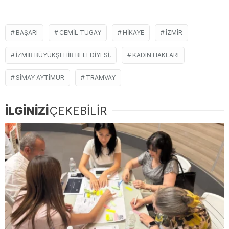
BAŞARI
CEMIL TUGAY
HIKAYE
İZMIR
İZMIR BÜYÜKŞEHIR BELEDIYESI,
KADIN HAKLARI
SIMAY AYTIMUR
TRAMVAY
İLGİNİZİ
ÇEKEBİLİR