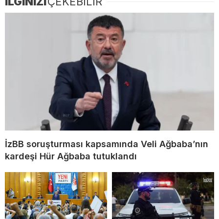
İLGİNİZİ
ÇEKEBİLİR
İzBB soruşturması kapsamında Veli Ağbaba’nın
kardeşi Hür Ağbaba tutuklandı