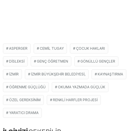
ASPERGER
CEMIL TUGAY
ÇOCUK HAKLARI
DISLEKSI
GENÇ ÖĞRETMEN
GÖNÜLLÜ GENÇLER
İZMIR
İZMIR BÜYÜKŞEHIR BELEDIYESI,
KAYNAŞTIRMA
ÖĞRENME GÜÇLÜĞÜ
OKUMA YAZMADA GÜÇLÜK
ÖZEL GEREKSINIM
RENKLI HARFLER PROJESI
YARATICI DRAMA