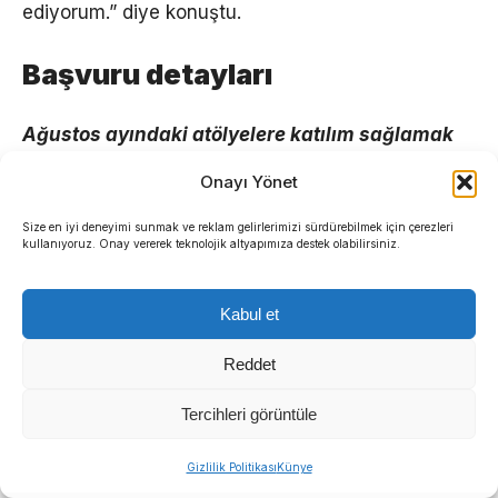
ediyorum.” diye konuştu.
Başvuru detayları
Ağustos ayındaki atölyelere katılım sağlamak
isteyen öğrenciler, 0232 999 29 29 numaralı
Onayı Yönet
telefondan Dahili: 2280’i arayarak
başvurularını gerçekleştirebilirler.
Size en iyi deneyimi sunmak ve reklam gelirlerimizi sürdürebilmek için çerezleri
kullanıyoruz. Onay vererek teknolojik altyapımıza destek olabilirsiniz.
Demokrat Gündem
Kabul et
Reddet
Tercihleri görüntüle
Gizlilik Politikası
Künye