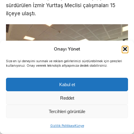
sürdürülen İzmir Yurttaş Meclisi çalışmaları 15
ilçeye ulaştı.
Onayı Yönet
Size en iyi deneyimi sunmak ve reklam gelirlerimizi sürdürebilmek için çerezleri
kullanıyoruz. Onay vererek teknolojik altyapımıza destek olabilirsiniz.
Kabul et
Reddet
Tercihleri görüntüle
Sıradaki Haber
Son olarak Gaziemir, Karabağlar ve Konak’ta üç
Gizlilik Politikası
Künye
Menderes Belediyesi’nde başkanvekili kim olacak?
aşamalı olarak yapılan meclis oturumlarında