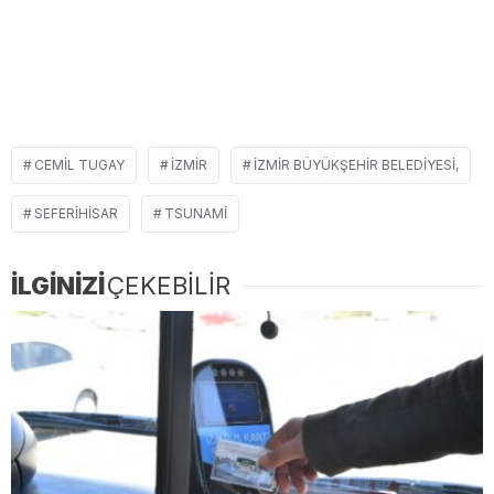
CEMIL TUGAY
İZMIR
İZMIR BÜYÜKŞEHIR BELEDIYESI,
SEFERIHISAR
TSUNAMI
İLGİNİZİ
ÇEKEBİLİR