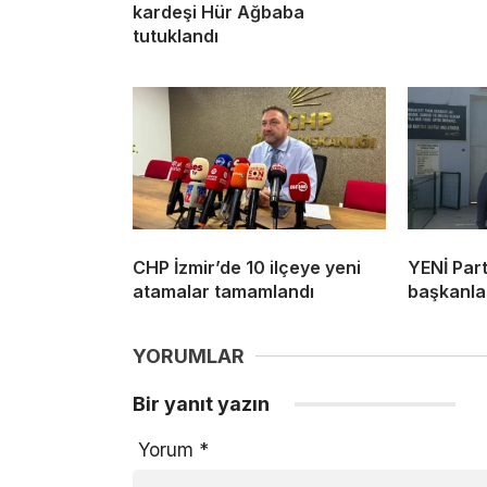
kardeşi Hür Ağbaba
tutuklandı
CHP İzmir’de 10 ilçeye yeni
YENİ Part
atamalar tamamlandı
başkanlar
YORUMLAR
Bir yanıt yazın
Yorum
*