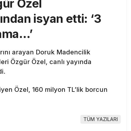
ür Özel
ndan isyan etti: ‘3
 ama…’
arını arayan Doruk Madencilik
deri Özgür Özel, canlı yayında
i.
iyen Özel, 160 milyon TL’lik borcun
TÜM YAZILARI