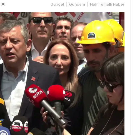
:36
Güncel
Gündem
Hak Temelli Haber