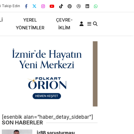
i Takip Edin
LI
YEREL
ÇEVRE-
YÖNETIMLER
İKLIM
[esenbik alan=”haber_detay_sidebar”]
SON HABERLER
İzBB soruşturması