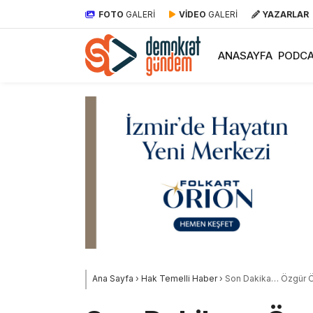
FOTO
GALERİ
VİDEO
GALERİ
YAZARLAR
ANASAYFA
PODCA
Ana Sayfa
›
Hak Temelli Haber
›
Son Dakika… Özgür Öz