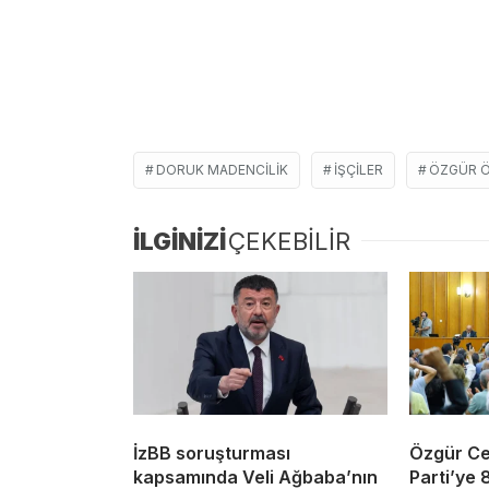
DORUK MADENCILIK
IŞÇILER
ÖZGÜR 
İLGİNİZİ
ÇEKEBİLİR
İzBB soruşturması
Özgür Cey
kapsamında Veli Ağbaba’nın
Parti’ye 