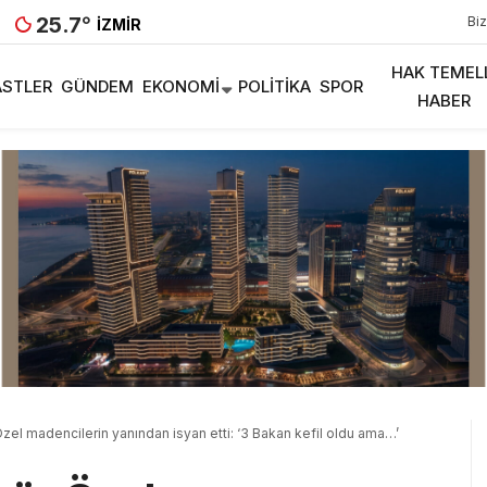
25.7
°
Biz
İZMIR
HAK TEMEL
STLER
GÜNDEM
EKONOMI
POLITIKA
SPOR
HABER
el madencilerin yanından isyan etti: ‘3 Bakan kefil oldu ama…’