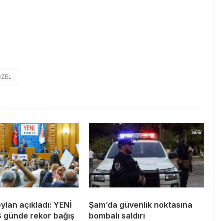
ÖZEL
lan açıkladı: YENİ
Şam’da güvenlik noktasına
8 günde rekor bağış
bombalı saldırı