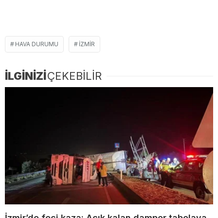
HAVA DURUMU
IZMIR
İLGİNİZİ
ÇEKEBİLİR
İzmir’de feci kaza: Açık kalan damper tabelaya