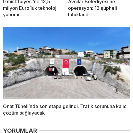
İzmir İtfaiyesi’ne 13,5
Avcılar Belediyesi’ne
milyon Euro’luk teknoloji
operasyon: 12 şüpheli
yatırımı
tutuklandı
Onat Tüneli’nde son etapa gelindi: Trafik sorununa kalıcı
çözüm sağlayacak
YORUMLAR