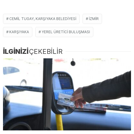
CEMIL TUGAY, KARŞIYAKA BELEDIYESI
İZMIR
KARŞIYAKA
YEREL ÜRETICI BULUŞMASI
İLGİNİZİ
ÇEKEBİLİR